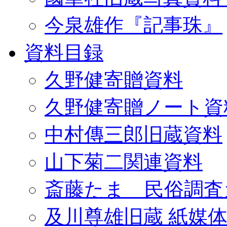
今泉雄作『記事珠』
資料目録
久野健寄贈資料
久野健寄贈ノート資
中村傳三郎旧蔵資料
山下菊二関連資料
斎藤たま 民俗調査
及川尊雄旧蔵 紙媒