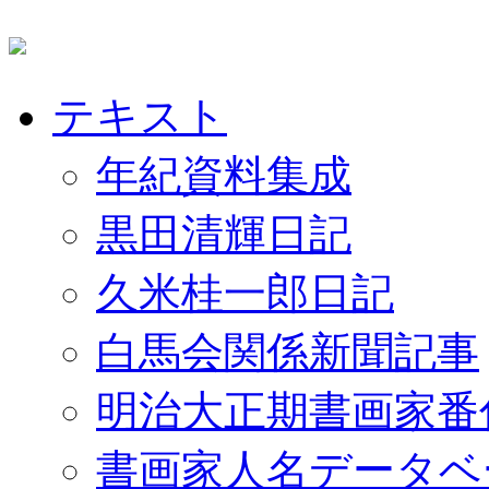
テキスト
年紀資料集成
黒田清輝日記
久米桂一郎日記
白馬会関係新聞記事
明治大正期書画家番
書画家人名データベ