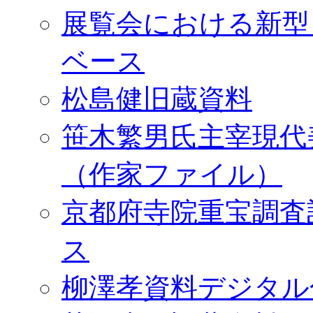
展覧会における新型
ベース
松島健旧蔵資料
笹木繁男氏主宰現代
（作家ファイル）
京都府寺院重宝調査
ス
柳澤孝資料デジタル