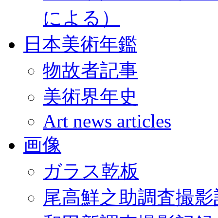
による）
日本美術年鑑
物故者記事
美術界年史
Art news articles
画像
ガラス乾板
尾高鮮之助調査撮影