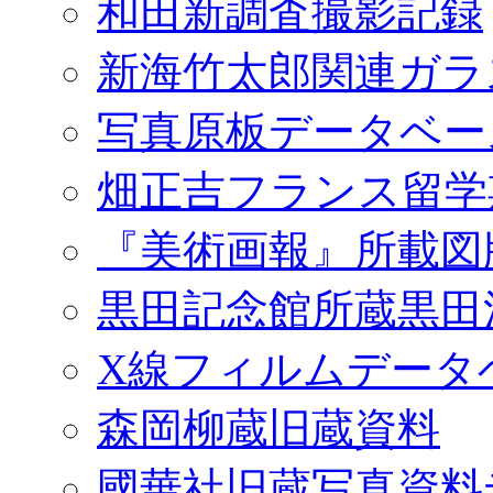
和田新調査撮影記録
新海竹太郎関連ガラ
写真原板データベー
畑正吉フランス留学
『美術画報』所載図
黒田記念館所蔵黒田
X線フィルムデータ
森岡柳蔵旧蔵資料
國華社旧蔵写真資料