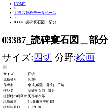
HOME
>
ガラス乾板データベース
>
03387_読碑窠石図＿部分
03387_読碑窠石図＿部分
サイズ:
四切
分野:
絵画
サイズ
四切
原板番号
03387
作者名
李成[咸熙・営丘]、王暁
作品名
読碑窠石図＿部分
撮影時の所蔵者
阿部孝次郎
現所蔵者
[大阪市立美術館]
撮影年月日
[19391100]