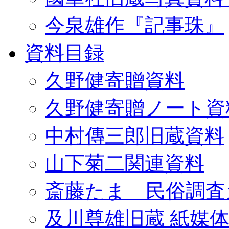
今泉雄作『記事珠』
資料目録
久野健寄贈資料
久野健寄贈ノート資
中村傳三郎旧蔵資料
山下菊二関連資料
斎藤たま 民俗調査
及川尊雄旧蔵 紙媒