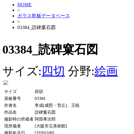
HOME
>
ガラス乾板データベース
>
03384_読碑窠石図
03384_読碑窠石図
サイズ:
四切
分野:
絵画
サイズ
四切
原板番号
03384
作者名
李成[咸熙・営丘]、王暁
作品名
読碑窠石図
撮影時の所蔵者
阿部孝次郎
現所蔵者
[大阪市立美術館]
撮影年月日
[19391100]