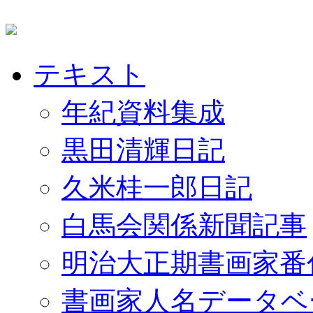
テキスト
年紀資料集成
黒田清輝日記
久米桂一郎日記
白馬会関係新聞記事
明治大正期書画家番
書画家人名データベ