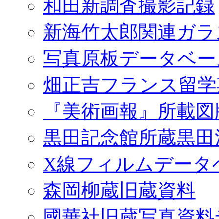
和田新調査撮影記録
新海竹太郎関連ガラ
写真原板データベー
畑正吉フランス留学
『美術画報』所載図
黒田記念館所蔵黒田
X線フィルムデータ
森岡柳蔵旧蔵資料
國華社旧蔵写真資料