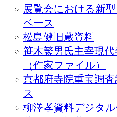
展覧会における新型
ベース
松島健旧蔵資料
笹木繁男氏主宰現代
（作家ファイル）
京都府寺院重宝調査
ス
柳澤孝資料デジタル