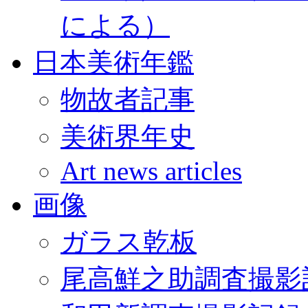
による）
日本美術年鑑
物故者記事
美術界年史
Art news articles
画像
ガラス乾板
尾高鮮之助調査撮影