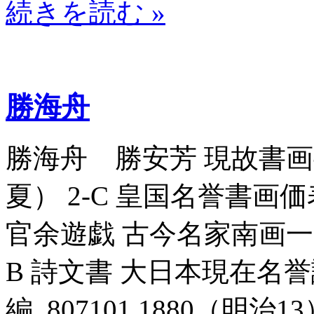
続きを読む »
勝海舟
勝海舟 勝安芳 現故書画半紙
夏） 2-C 皇国名誉書画価表_
官余遊戯 古今名家南画一覧_8
B 詩文書 大日本現在名
編_807101 1880（明治