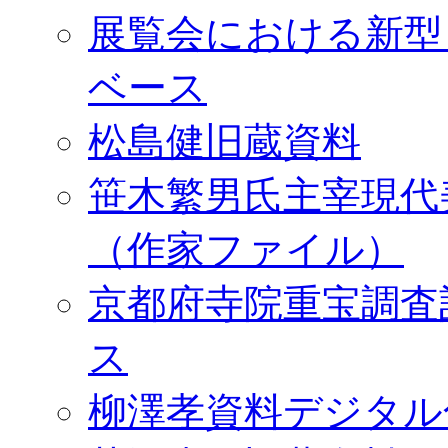
展覧会における新型
ベース
松島健旧蔵資料
笹木繁男氏主宰現代
（作家ファイル）
京都府寺院重宝調査
ス
柳澤孝資料デジタル