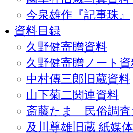
今泉雄作『記事珠』
資料目録
久野健寄贈資料
久野健寄贈ノート資
中村傳三郎旧蔵資料
山下菊二関連資料
斎藤たま 民俗調査
及川尊雄旧蔵 紙媒