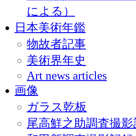
による）
日本美術年鑑
物故者記事
美術界年史
Art news articles
画像
ガラス乾板
尾高鮮之助調査撮影