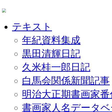
テキスト
年紀資料集成
黒田清輝日記
久米桂一郎日記
白馬会関係新聞記事
明治大正期書画家番
書画家人名データベ