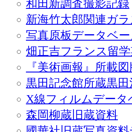
和田新調査撮影記録
新海竹太郎関連ガラ
写真原板データベー
畑正吉フランス留学
『美術画報』所載図
黒田記念館所蔵黒田
X線フィルムデータ
森岡柳蔵旧蔵資料
國華社旧蔵写真資料