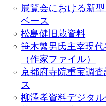
展覧会における新型
ベース
松島健旧蔵資料
笹木繁男氏主宰現代
（作家ファイル）
京都府寺院重宝調査
ス
柳澤孝資料デジタル