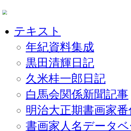
テキスト
年紀資料集成
黒田清輝日記
久米桂一郎日記
白馬会関係新聞記事
明治大正期書画家番
書画家人名データベ