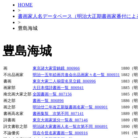
HOME
>
書画家人名データベース（明治大正期書画家番付によ
>
豊島海城
豊島海城
画
東京諸大家雷銘鏡_806966
1880（
不出品画家
明治一五年絵画共進会出品画家々名一覧_806931
1882（
書画
東京大家二人揃雷名見立鏡_806996
1883（
画家部
大日本儒詩書画一覧_806941
1885（
南北画大家之部
全国書画一覧_807156
1885（
画之部
書画一覧_806896
1886（
画之部
明治廿二年改正新版書画名家一覧_806901
1889（
書画高名家
書画集覧 次第不同_807141
1889（
詩書画
東京大画家派分一覧表_807146
1889（
詩文書歌之部
明治諸大家書画人名一覧次第不同_806891
1890（
不論優劣
現在今世名家書画一覧_806916
1891（