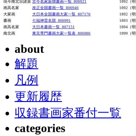
現今南北宗諸派
古今名家新撰書画一覧_806921
1892（
画高名家
改正全国書画一覧_806946
1892（
大家画
大日本全国書画大家一覧_807176
1892（
書画
七福神雷名競_806991
1893（
画高名家
大日本書画一覧_807151
1894（
南北画
東京専門書画大家一覧表_806986
1899（
about
解題
凡例
更新履歴
収録書画家番付一覧
categories