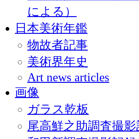
による）
日本美術年鑑
物故者記事
美術界年史
Art news articles
画像
ガラス乾板
尾高鮮之助調査撮影