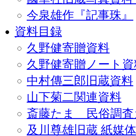
今泉雄作『記事珠』
資料目録
久野健寄贈資料
久野健寄贈ノート資
中村傳三郎旧蔵資料
山下菊二関連資料
斎藤たま 民俗調査
及川尊雄旧蔵 紙媒