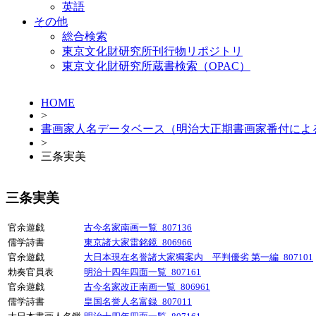
英語
その他
総合検索
東京文化財研究所刊行物リポジトリ
東京文化財研究所蔵書検索（OPAC）
HOME
>
書画家人名データベース（明治大正期書画家番付によ
>
三条実美
三条実美
官余遊戯
古今名家南画一覧_807136
儒学詩書
東京諸大家雷銘鏡_806966
官余遊戯
大日本現在名誉諸大家獨案内 平判優劣 第一編_807101
勅奏官員表
明治十四年四面一覧_807161
官余遊戯
古今名家改正南画一覧_806961
儒学詩書
皇国名誉人名富録_807011