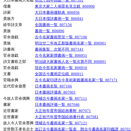
大日本書画人名鑑
明治十四年四面一覧_807161
儒書
東京大家二人揃雷名見立鏡_806996
詩家
大日本書画価額表_806956
貴族方
大日本儒詩書画一覧_806941
経学詩文章
全国書画一覧_807156
貴族
書画一覧_806896
官余遊戯
古今名家書画景況一覧_807106
貴族
明治廿二年改正新版書画名家一覧_806901
詩書画
書画集覧 次第不同_807141
官余遊戯
古今名家新撰書画一覧_806951
詩文書歌之部
明治諸大家書画人名一覧次第不同_806891
官余遊戯
現在今世名家書画一覧_806916
文書
全国古今書画定位鏡_806911
官職余興
古今名家印譜古今美術家鑑書画名家一覧_807171
近代官余遊墨
日本書画名覧_807166
日本書画評価表_807001
今故人官余偶興
増補古今書画名家一覧_807111
書家
日本書画評価一覧_807046
近世書家
大正拾年度帝国絵画番附_807071
近世書家
大正拾弐年度帝国絵画番付表_807081
故人今人官余墨興
増補古今書画名家一覧_807121
近世勤王者名志士
改訂古今書画名家一覧表 附古今書画名家印鑑譜_80702