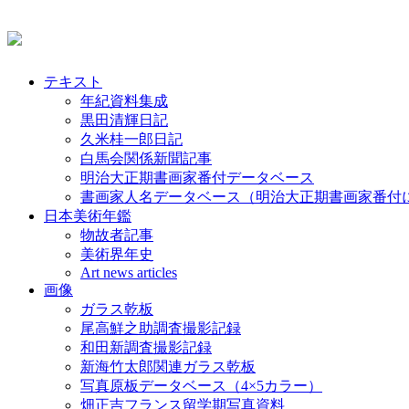
テキスト
年紀資料集成
黒田清輝日記
久米桂一郎日記
白馬会関係新聞記事
明治大正期書画家番付データベース
書画家人名データベース（明治大正期書画家番付
日本美術年鑑
物故者記事
美術界年史
Art news articles
画像
ガラス乾板
尾高鮮之助調査撮影記録
和田新調査撮影記録
新海竹太郎関連ガラス乾板
写真原板データベース（4×5カラー）
畑正吉フランス留学期写真資料