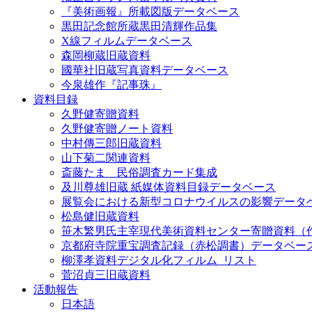
『美術画報』所載図版データベース
黒田記念館所蔵黒田清輝作品集
X線フィルムデータベース
森岡柳蔵旧蔵資料
國華社旧蔵写真資料データベース
今泉雄作『記事珠』
資料目録
久野健寄贈資料
久野健寄贈ノート資料
中村傳三郎旧蔵資料
山下菊二関連資料
斎藤たま 民俗調査カード集成
及川尊雄旧蔵 紙媒体資料目録データベース
展覧会における新型コロナウイルスの影響データ
松島健旧蔵資料
笹木繁男氏主宰現代美術資料センター寄贈資料（
京都府寺院重宝調査記録（赤松調書）データベー
柳澤孝資料デジタル化フィルム_リスト
菅沼貞三旧蔵資料
活動報告
日本語