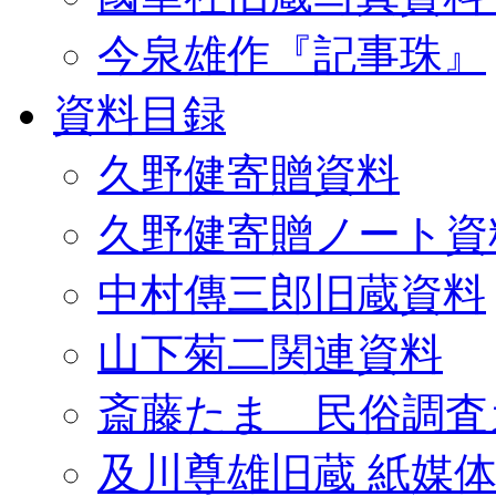
今泉雄作『記事珠』
資料目録
久野健寄贈資料
久野健寄贈ノート資
中村傳三郎旧蔵資料
山下菊二関連資料
斎藤たま 民俗調査
及川尊雄旧蔵 紙媒