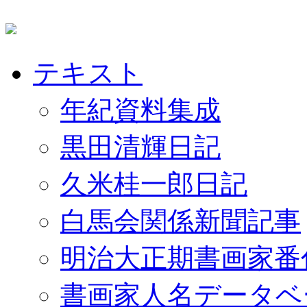
テキスト
年紀資料集成
黒田清輝日記
久米桂一郎日記
白馬会関係新聞記事
明治大正期書画家番
書画家人名データベ