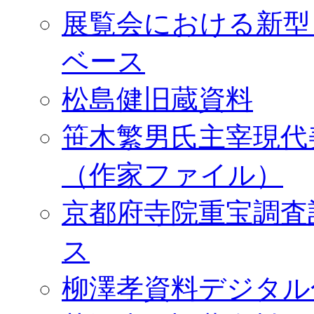
展覧会における新型
ベース
松島健旧蔵資料
笹木繁男氏主宰現代
（作家ファイル）
京都府寺院重宝調査
ス
柳澤孝資料デジタル