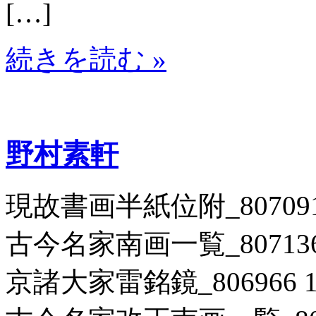
[…]
続きを読む »
野村素軒
現故書画半紙位附_807091
古今名家南画一覧_807136 
京諸大家雷銘鏡_806966 