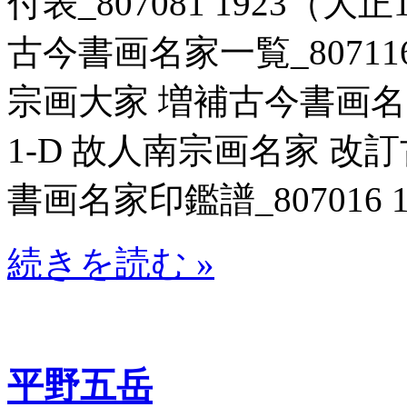
付表_807081 1923（大
古今書画名家一覧_807116
宗画大家 増補古今書画名家一
1-D 故人南宗画名家 
書画名家印鑑譜_807016 1
続きを読む »
平野五岳