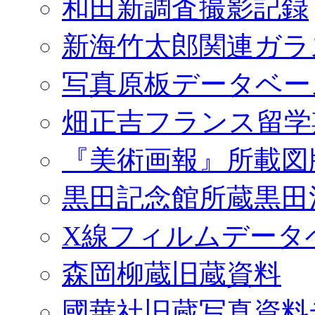
和田新調査撮影記録
新海竹太郎関連ガラ
写真原板データベー
畑正吉フランス留学
『美術画報』所載図
黒田記念館所蔵黒田
X線フィルムデータ
森岡柳蔵旧蔵資料
國華社旧蔵写真資料