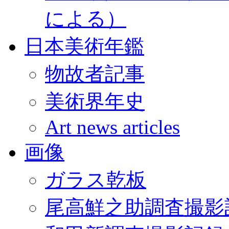
による）
日本美術年鑑
物故者記事
美術界年史
Art news articles
画像
ガラス乾板
尾高鮮之助調査撮影