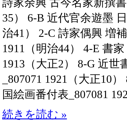
詩家余興 古今名家新撰書画一
35） 6-B 近代官余遊墨 日
治41） 2-C 詩家偶興 増
1911（明治44） 4-E 書
1913（大正2） 8-G 
_807071 1921（大正1
国絵画番付表_807081 19
続きを読む »