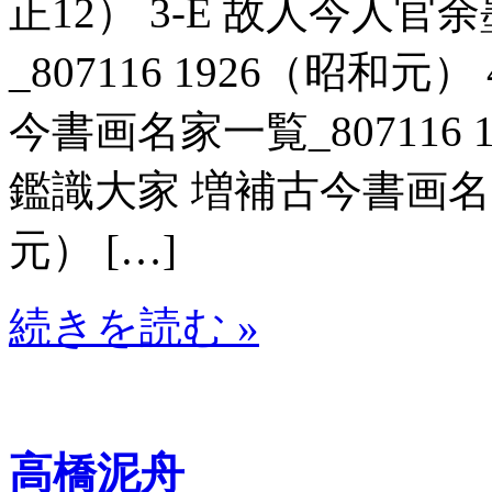
正12） 3-E 故人今人
_807116 1926（昭和
今書画名家一覧_807116 
鑑識大家 増補古今書画名家一
元） […]
続きを読む »
高橋泥舟