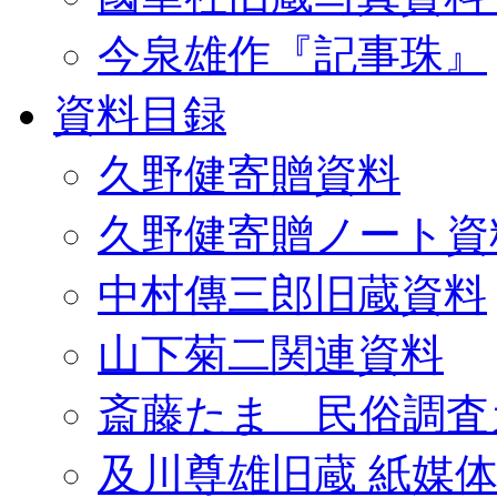
今泉雄作『記事珠』
資料目録
久野健寄贈資料
久野健寄贈ノート資
中村傳三郎旧蔵資料
山下菊二関連資料
斎藤たま 民俗調査
及川尊雄旧蔵 紙媒