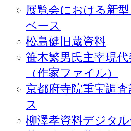
展覧会における新型
ベース
松島健旧蔵資料
笹木繁男氏主宰現代
（作家ファイル）
京都府寺院重宝調査
ス
柳澤孝資料デジタル