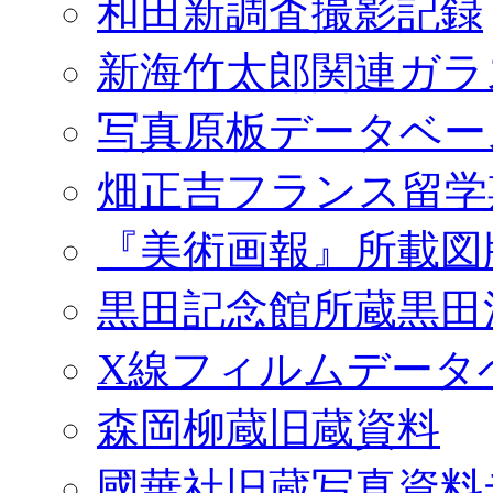
和田新調査撮影記録
新海竹太郎関連ガラ
写真原板データベー
畑正吉フランス留学
『美術画報』所載図
黒田記念館所蔵黒田
X線フィルムデータ
森岡柳蔵旧蔵資料
國華社旧蔵写真資料