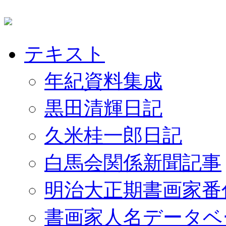
テキスト
年紀資料集成
黒田清輝日記
久米桂一郎日記
白馬会関係新聞記事
明治大正期書画家番
書画家人名データベ