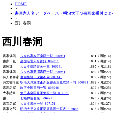
HOME
>
書画家人名データベース（明治大正期書画家番付によ
>
西川春洞
西川春洞
書家偶興
古今名家改正南画一覧_806961
1881（明治14）
書家一覧
皇国名誉人名富録_807011
1881（明治14）
書家部
大日本儒詩書画一覧_806941
1885（明治18）
書家偶興
古今名家新撰書画一覧_806951
1889（明治22）
詩人名書家
書画集覧 次第不同_807141
1889（明治22）
詩文書名家
明治大見立改正新版書画集覧次第不同_806881
1892（明治25）
書高名家
改正全国書画一覧_806946
1892（明治25）
大家詩書
大日本全国書画大家一覧_807176
1892（明治25）
書
七福神雷名競_806991
1893（明治26）
書雷名家
大日本書画一覧_807151
1894（明治27）
書家之部
明治大見立改正新版書画一覧表_806886
1895（明治28）