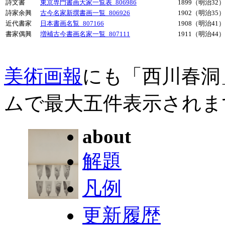
詩文書
東京専門書画大家一覧表_806986
1899（明治32）
詩家余興
古今名家新撰書画一覧_806926
1902（明治35）
近代書家
日本書画名覧_807166
1908（明治41）
書家偶興
増補古今書画名家一覧_807111
1911（明治44）
美術画報
にも「西川春洞
ムで最大五件表示されま
about
解題
凡例
更新履歴