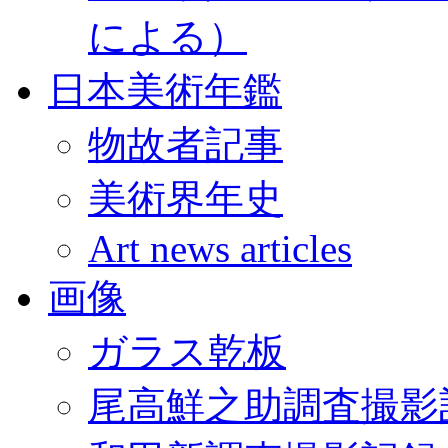
による）
日本美術年鑑
物故者記事
美術界年史
Art news articles
画像
ガラス乾板
尾高鮮之助調査撮影