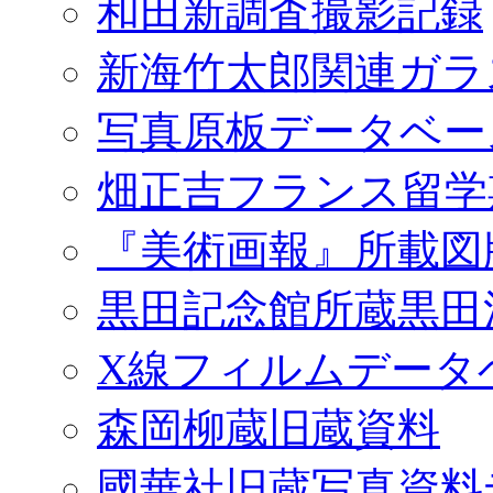
和田新調査撮影記録
新海竹太郎関連ガラ
写真原板データベー
畑正吉フランス留学
『美術画報』所載図
黒田記念館所蔵黒田
X線フィルムデータ
森岡柳蔵旧蔵資料
國華社旧蔵写真資料