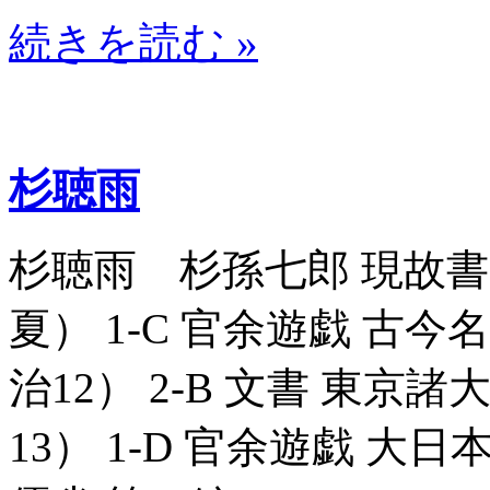
続きを読む »
杉聴雨
杉聴雨 杉孫七郎 現故書画半
夏） 1-C 官余遊戯 古今名
治12） 2-B 文書 東京諸大
13） 1-D 官余遊戯 