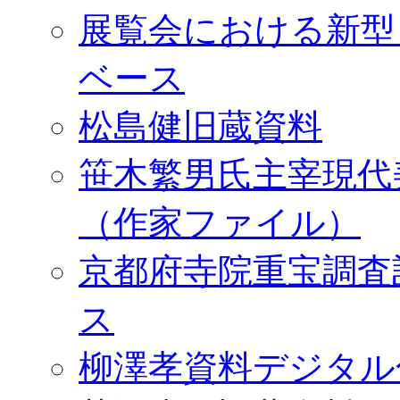
展覧会における新型
ベース
松島健旧蔵資料
笹木繁男氏主宰現代
（作家ファイル）
京都府寺院重宝調査
ス
柳澤孝資料デジタル