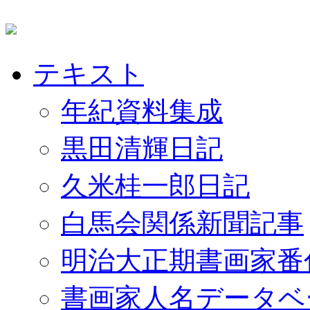
テキスト
年紀資料集成
黒田清輝日記
久米桂一郎日記
白馬会関係新聞記事
明治大正期書画家番
書画家人名データベ