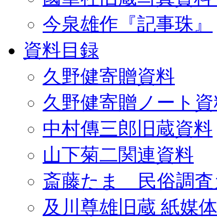
今泉雄作『記事珠』
資料目録
久野健寄贈資料
久野健寄贈ノート資
中村傳三郎旧蔵資料
山下菊二関連資料
斎藤たま 民俗調査
及川尊雄旧蔵 紙媒