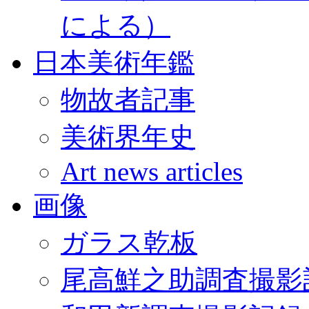
による）
日本美術年鑑
物故者記事
美術界年史
Art news articles
画像
ガラス乾板
尾高鮮之助調査撮影