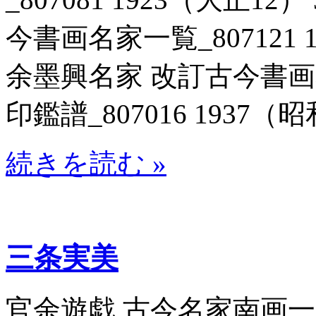
今書画名家一覧_807121 
余墨興名家 改訂古今書
印鑑譜_807016 1937（昭和
続きを読む »
三条実美
官余遊戯 古今名家南画一覧_8