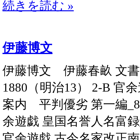
続きを読む »
伊藤博文
伊藤博文 伊藤春畝 文書 
1880（明治13） 2-B
案内 平判優劣 第一編_8071
余遊戯 皇国名誉人名富録_80
官余遊戯 古今名家改正南画一