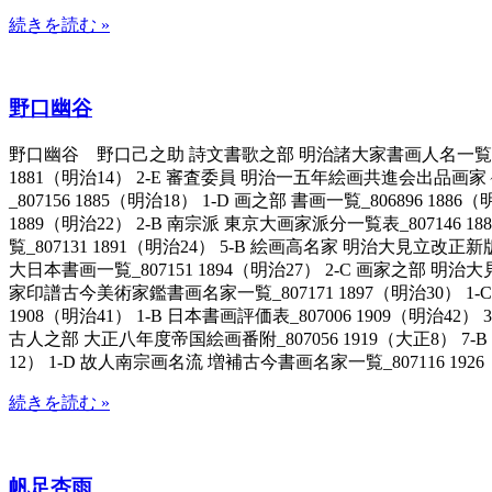
続きを読む »
野口幽谷
野口幽谷 野口己之助 詩文書歌之部 明治諸大家書画人名一覧次第不同_80
1881（明治14） 2-E 審査委員 明治一五年絵画共進会出品画家々名一
_807156 1885（明治18） 1-D 画之部 書画一覧_806896 
1889（明治22） 2-B 南宗派 東京大画家派分一覧表_807146 
覧_807131 1891（明治24） 5-B 絵画高名家 明治大見立改正新
大日本書画一覧_807151 1894（明治27） 2-C 画家之部 明治大
家印譜古今美術家鑑書画名家一覧_807171 1897（明治30） 1-
1908（明治41） 1-B 日本書画評価表_807006 1909（明治42
古人之部 大正八年度帝国絵画番附_807056 1919（大正8） 7-B
12） 1-D 故人南宗画名流 増補古今書画名家一覧_807116 192
続きを読む »
帆足杏雨