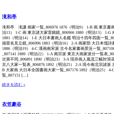
滝和亭
滝和亭 滝謙 画家一覧_806976 1876（明治9） 1-B 画 東京書画人
治13） 1-C 画 東京諸大家雷銘鏡_806966 1880（明治13）
1881（明治14） 1-E 大日本書画人名鑑 明治十四年四面一覧_807
揃雷名見立鏡_806996 1883（明治16） 2-A 画家部 大日本儒詩書
1886（明治19） 4-C 漢画南宋派 古今名家書画景況一覧_80710
_807141 1889（明治22） 1-A 南宗派 東京大画家派分一覧表_
次第不同_806891 1890（明治23） 3-A 現存画人風流三幅対浪花
京八大家一覧表_806876 1892（明治25） 2-A 現今南北宗諸派
B 大家画 大日本全国書画大家一覧_807176 1892（明治25） 4-C
覧_807151 […]
続きを読む »
衣笠豪谷