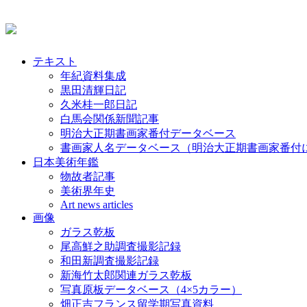
テキスト
年紀資料集成
黒田清輝日記
久米桂一郎日記
白馬会関係新聞記事
明治大正期書画家番付データベース
書画家人名データベース（明治大正期書画家番付
日本美術年鑑
物故者記事
美術界年史
Art news articles
画像
ガラス乾板
尾高鮮之助調査撮影記録
和田新調査撮影記録
新海竹太郎関連ガラス乾板
写真原板データベース（4×5カラー）
畑正吉フランス留学期写真資料