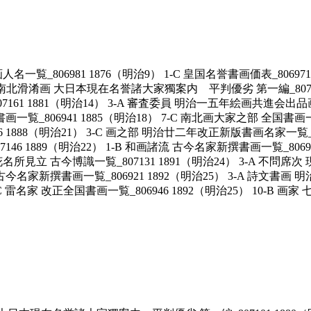
名一覧_806981 1876（明治9） 1-C 皇国名誉書画価表_806971 
 1-G 南北滑淆画 大日本現在名誉諸大家獨案内 平判優劣 第一編_80710
161 1881（明治14） 3-A 審査委員 明治一五年絵画共進会出品画
画一覧_806941 1885（明治18） 7-C 南北画大家之部 全国書画一覧_
6 1888（明治21） 3-C 画之部 明治廿二年改正新版書画名家一覧_
807146 1889（明治22） 1-B 和画諸流 古今名家新撰書画一覧_8
名所見立 古今博識一覧_807131 1891（明治24） 3-A 不問席次 
 古今名家新撰書画一覧_806921 1892（明治25） 3-A 詩文書画 
 雷名家 改正全国書画一覧_806946 1892（明治25） 10-B 画家 