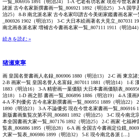
一覧_806916 1891（明治24） 1-A 七老有功名家 現在今世名家
諸派 古今名家新撰書画一覧_806921 1892（明治25） 3-A 国
治25） 8-B 南北派名家 古今名家印譜古今美術家鑑書画名家一覧_80
_806926 1902（明治35） 3-C 大日本絵画著名大見立_807031 
南北画各派名家 増補古今書画名家一覧_807111 1911（明治44） 5
続きを読む »
猪瀬東寧
画 皇国名誉書画人名録_806906 1880（明治13） 2-C 画 東
2-B 画家一覧 皇国名誉人名富録_807011 1881（明治14） 1
1883（明治16） 3-A 精密画一葉価額 大日本書画価額表_806956 
治18） 1-D 画之部 書画一覧_806896 1886（明治19） 4-
4-A 不判優劣 古今名家新撰書画一覧_806951 1889（明治22）
1890（明治23） 3-A 不論優劣 現在今世名家書画一覧_806916
新版書画集覧次第不同_806881 1892（明治25） 3-C 現今南北宗
本全国書画大家一覧_807176 1892（明治25） 2-C 画家 七福神
覧表_806886 1895（明治28） 6-A 画 全国古今書画定位鏡_8
大家一覧表_806986 1899（明治32） 5-E 現今南北各派 […]