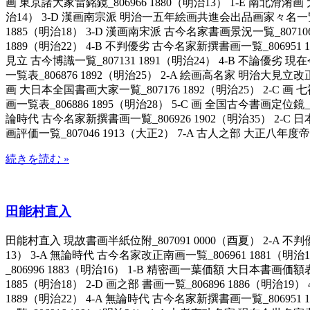
画 東京諸大家雷銘鏡_806966 1880（明治13） 1-E 南北滑淆
治14） 3-D 漢画南宗派 明治一五年絵画共進会出品画家々名一覧_806
1885（明治18） 3-D 漢画南宋派 古今名家書画景況一覧_807106
1889（明治22） 4-B 不判優劣 古今名家新撰書画一覧_80695
見立 古今博識一覧_807131 1891（明治24） 4-B 不論優劣 現
一覧表_806876 1892（明治25） 2-A 絵画高名家 明治大見立改
画 大日本全国書画大家一覧_807176 1892（明治25） 2-C 画 
画一覧表_806886 1895（明治28） 5-C 画 全国古今書画定位鏡
論時代 古今名家新撰書画一覧_806926 1902（明治35） 2-C 日
画評価一覧_807046 1913（大正2） 7-A 古人之部 大正八年度帝国
続きを読む »
田能村直入
田能村直入 現故書画半紙位附_807091 0000（酉夏） 2-A 不判
13） 3-A 無論時代 古今名家改正南画一覧_806961 1881（
_806996 1883（明治16） 1-B 精密画一葉価額 大日本書画価額表
1885（明治18） 2-D 画之部 書画一覧_806896 1886（明治
1889（明治22） 4-A 無論時代 古今名家新撰書画一覧_806951