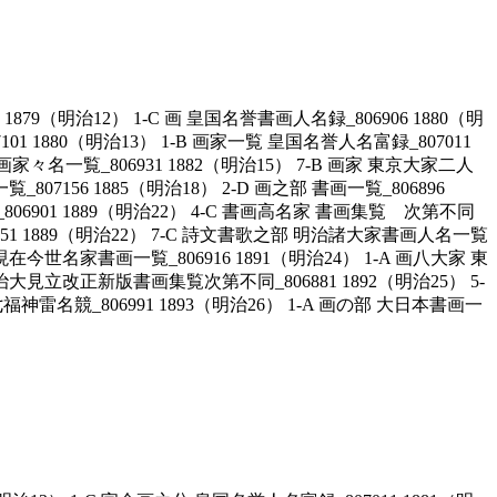
1879（明治12） 1-C 画 皇国名誉書画人名録_806906 1880（明
1 1880（明治13） 1-B 画家一覧 皇国名誉人名富録_807011
家々名一覧_806931 1882（明治15） 7-B 画家 東京大家二人
807156 1885（明治18） 2-D 画之部 書画一覧_806896
806901 1889（明治22） 4-C 書画高名家 書画集覧 次第不同
06951 1889（明治22） 7-C 詩文書歌之部 明治諸大家書画人名一覧
現在今世名家書画一覧_806916 1891（明治24） 1-A 画八大家 東
明治大見立改正新版書画集覧次第不同_806881 1892（明治25） 5-
七福神雷名競_806991 1893（明治26） 1-A 画の部 大日本書画一