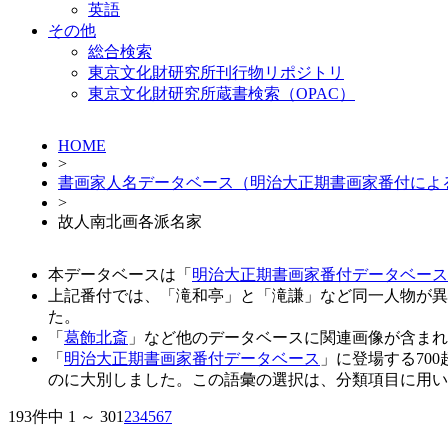
英語
その他
総合検索
東京文化財研究所刊行物リポジトリ
東京文化財研究所蔵書検索（OPAC）
HOME
>
書画家人名データベース（明治大正期書画家番付によ
>
故人南北画各派名家
本データベースは「
明治大正期書画家番付データベース
上記番付では、「滝和亭」と「滝謙」など同一人物が異
た。
「
葛飾北斎
」など他のデータベースに関連画像が含まれ
「
明治大正期書画家番付データベース
」に登場する70
のに大別しました。この語彙の選択は、分類項目に用い
193件中 1 ～ 30
1
2
3
4
5
6
7