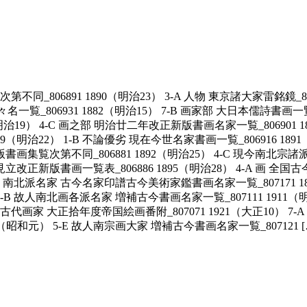
6891 1890（明治23） 3-A 人物 東京諸大家雷銘鏡_80696
覧_806931 1882（明治15） 7-B 画家部 大日本儒詩書画一覧
1886（明治19） 4-C 画之部 明治廿二年改正新版書画名家一覧_806901
1889（明治22） 1-B 不論優劣 現在今世名家書画一覧_806916
版書画集覧次第不同_806881 1892（明治25） 4-C 現今南北宗諸派
見立改正新版書画一覧表_806886 1895（明治28） 4-A 画 全国古
C 南北派名家 古今名家印譜古今美術家鑑書画名家一覧_807171 189
） 3-B 故人南北画各派名家 増補古今書画名家一覧_807111 1911（明治
 古代画家 大正拾年度帝国絵画番附_807071 1921（大正10） 7
6（昭和元） 5-E 故人南宗画大家 増補古今書画名家一覧_807121 [