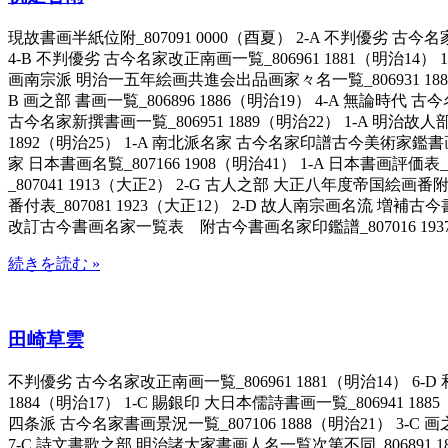
現故書画半紙位附_807091 0000（酉夏） 2-A 不判優劣 古今名
4-B 不判優劣 古今名家改正南画一覧_806961 1881（明治14） 1
画南宗派 明治一五年絵画共進会出品画家々名一覧_806931 1882（明治
B 画之部 書画一覧_806896 1886（明治19） 4-A 無論時代 
古今名家新撰書画一覧_806951 1889（明治22） 1-A 明治故
1892（明治25） 1-A 南北派名家 古今名家印譜古今美術家鑑書画名
家 日本書画名覧_807166 1908（明治41） 1-A 日本書画評価表
_807041 1913（大正2） 2-G 古人之部 大正八年度帝国絵画番附
番付表_807081 1923（大正12） 2-D 故人南宗画名流 増補古
改訂古今書画名家一覧表 附古今書画名家印鑑譜_807016 1937（
続きを読む »
田崎草雲
不判優劣 古今名家改正南画一覧_806961 1881（明治14） 6-
1884（明治17） 1-C 賜銀印 大日本儒詩書画一覧_806941 1885
四条派 古今名家書画景況一覧_807106 1888（明治21） 3-C 
7-C 詩文書歌之部 明治諸大家書画人名一覧次第不同_806891 18