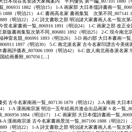
画 大日本現在名誉諸大家獨案内 平判優劣 第一編_807101 1880（明
931 1882（明治15） 1-A 画家部 大日本儒詩書画一覧_80694
 1888（明治21） 4-C 書画高名家 書画集覧 次第不同_807141 
1 1889（明治22） 2-C 詩文書歌之部 明治諸大家書画人名一覧次第不
在今世名家書画一覧_806916 1891（明治24） 1-C 画家之部 改正全
正新版書画集覧次第不同_806881 1892（明治25） 2-C 現今南北宗
七福神雷名競_806991 1893（明治26） 3-D 画の部 大日本書画一覧
_806911 1897（明治30） 5-C 南北派名家 古今名家印譜古今美術
本書画評価表_807006 1909（明治42） 6-C 故人南北画各派名家 
絵画番附_807056 […]
優劣 古今名家南画一覧_807136 1879（明治12） 2-A 南画 
明治14） 1-A 漢画南宗派 明治一五年絵画共進会出品画家々名一覧_80
_806956 1884（明治17） 1-C 画家部 大日本儒詩書画一覧_8069
19） 4-A 漢画南宗派 古今名家書画景況一覧_807106 1888（明治2
 1889（明治22） 1-A 詩文書歌之部 明治諸大家書画人名一覧次第不