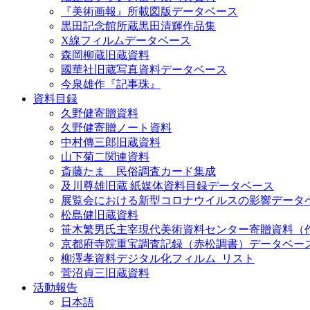
『美術画報』所載図版データベース
黒田記念館所蔵黒田清輝作品集
X線フィルムデータベース
森岡柳蔵旧蔵資料
國華社旧蔵写真資料データベース
今泉雄作『記事珠』
資料目録
久野健寄贈資料
久野健寄贈ノート資料
中村傳三郎旧蔵資料
山下菊二関連資料
斎藤たま 民俗調査カード集成
及川尊雄旧蔵 紙媒体資料目録データベース
展覧会における新型コロナウイルスの影響データ
松島健旧蔵資料
笹木繁男氏主宰現代美術資料センター寄贈資料（
京都府寺院重宝調査記録（赤松調書）データベー
柳澤孝資料デジタル化フィルム_リスト
菅沼貞三旧蔵資料
活動報告
日本語