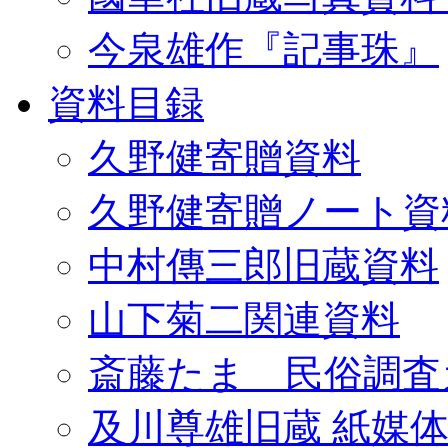
今泉雄作『記事珠』
資料目録
久野健寄贈資料
久野健寄贈ノート資
中村傳三郎旧蔵資料
山下菊二関連資料
斎藤たま 民俗調査
及川尊雄旧蔵 紙媒