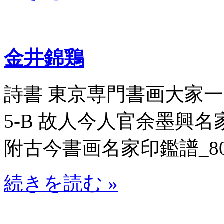
金井錦鶏
詩書 東京専門書画大家一覧表
5-B 故人今人官余墨興
附古今書画名家印鑑譜_8070
続きを読む »