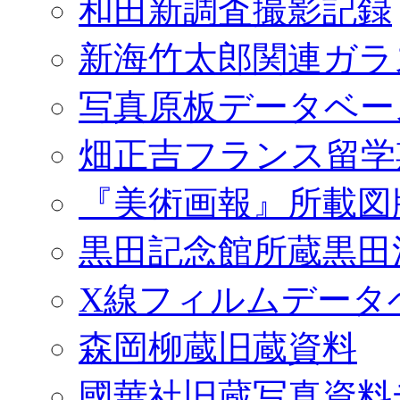
和田新調査撮影記録
新海竹太郎関連ガラ
写真原板データベー
畑正吉フランス留学
『美術画報』所載図
黒田記念館所蔵黒田
X線フィルムデータ
森岡柳蔵旧蔵資料
國華社旧蔵写真資料