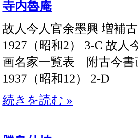
寺内魯庵
故人今人官余墨興 増補古今
1927（昭和2） 3-C 
画名家一覧表 附古今書画名
1937（昭和12） 2-D
続きを読む »