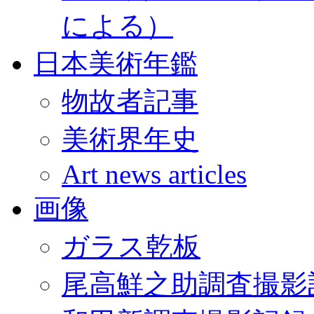
による）
日本美術年鑑
物故者記事
美術界年史
Art news articles
画像
ガラス乾板
尾高鮮之助調査撮影