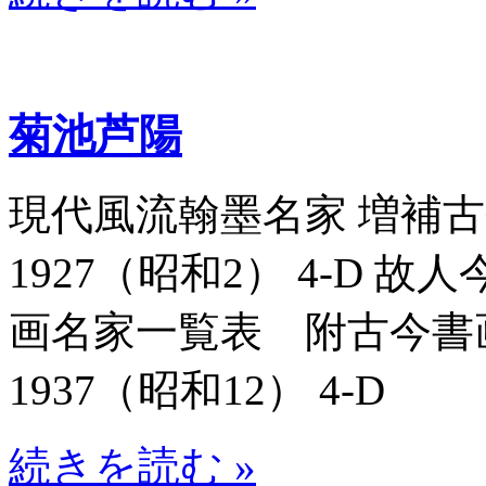
菊池芦陽
現代風流翰墨名家 増補古今
1927（昭和2） 4-D 
画名家一覧表 附古今書画名
1937（昭和12） 4-D
続きを読む »