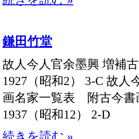
鎌田竹堂
故人今人官余墨興 増補古今
1927（昭和2） 3-C 
画名家一覧表 附古今書画名
1937（昭和12） 2-D
続きを読む »