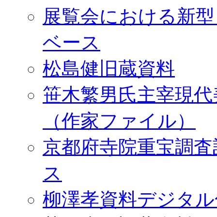
展覧会における新型
ベース
松島健旧蔵資料
笹木繁男氏主宰現代
（作家ファイル）
京都府寺院重宝調査
ス
柳澤孝資料デジタル