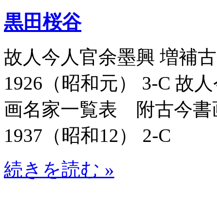
黒田桜谷
故人今人官余墨興 増補古今
1926（昭和元） 3-C
画名家一覧表 附古今書画名
1937（昭和12） 2-C
続きを読む »