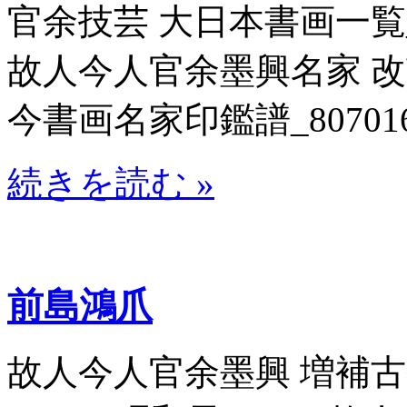
官余技芸 大日本書画一覧_807
故人今人官余墨興名家 
今書画名家印鑑譜_807016 
続きを読む »
前島鴻爪
故人今人官余墨興 増補古今