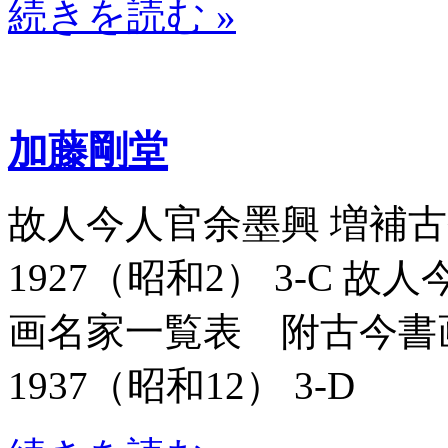
続きを読む »
加藤剛堂
故人今人官余墨興 増補古今
1927（昭和2） 3-C 
画名家一覧表 附古今書画名
1937（昭和12） 3-D