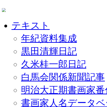
テキスト
年紀資料集成
黒田清輝日記
久米桂一郎日記
白馬会関係新聞記事
明治大正期書画家番
書画家人名データベ