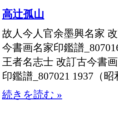
高辻孤山
故人今人官余墨興名家 
今書画名家印鑑譜_807016
王者名志士 改訂古今書
印鑑譜_807021 1937（昭和
続きを読む »