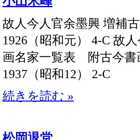
小山米峰
故人今人官余墨興 増補古今
1926（昭和元） 4-C
画名家一覧表 附古今書画名
1937（昭和12） 2-C
続きを読む »
松岡退堂