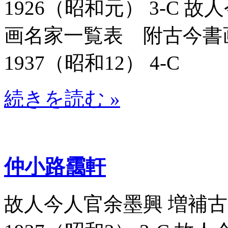
1926（昭和元） 3-C
画名家一覧表 附古今書画名
1937（昭和12） 4-C
続きを読む »
仲小路靄軒
故人今人官余墨興 増補古今