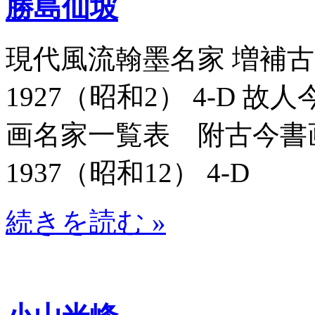
勝島仙坡
現代風流翰墨名家 増補古今
1927（昭和2） 4-D 
画名家一覧表 附古今書画名
1937（昭和12） 4-D
続きを読む »