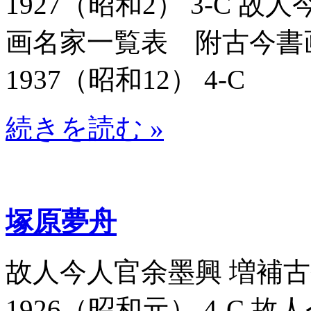
1927（昭和2） 3-C 
画名家一覧表 附古今書画名
1937（昭和12） 4-C
続きを読む »
塚原夢舟
故人今人官余墨興 増補古今
1926（昭和元） 4-C