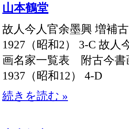
山本鶴堂
故人今人官余墨興 増補古今
1927（昭和2） 3-C 
画名家一覧表 附古今書画名
1937（昭和12） 4-D
続きを読む »