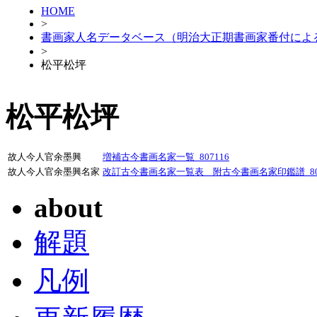
HOME
>
書画家人名データベース（明治大正期書画家番付によ
>
松平松坪
松平松坪
故人今人官余墨興
増補古今書画名家一覧_807116
故人今人官余墨興名家
改訂古今書画名家一覧表 附古今書画名家印鑑譜_807
about
解題
凡例