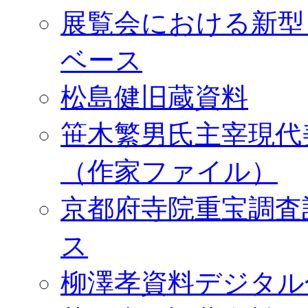
展覧会における新型
ベース
松島健旧蔵資料
笹木繁男氏主宰現代
（作家ファイル）
京都府寺院重宝調査
ス
柳澤孝資料デジタル