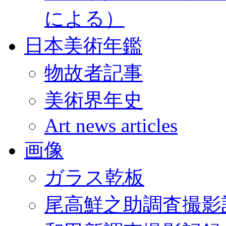
による）
日本美術年鑑
物故者記事
美術界年史
Art news articles
画像
ガラス乾板
尾高鮮之助調査撮影