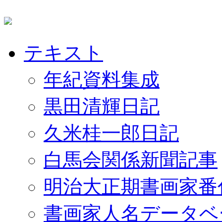
テキスト
年紀資料集成
黒田清輝日記
久米桂一郎日記
白馬会関係新聞記事
明治大正期書画家番
書画家人名データベ