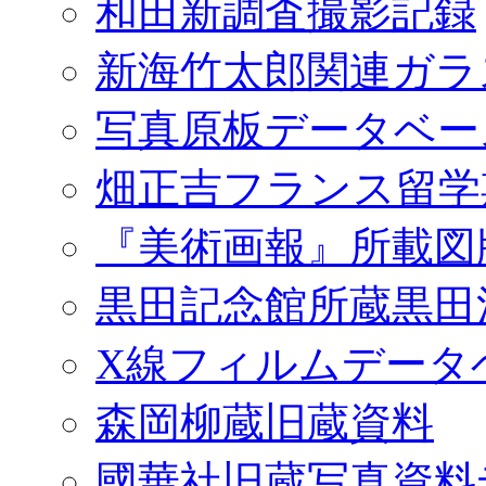
和田新調査撮影記録
新海竹太郎関連ガラ
写真原板データベー
畑正吉フランス留学
『美術画報』所載図
黒田記念館所蔵黒田
X線フィルムデータ
森岡柳蔵旧蔵資料
國華社旧蔵写真資料