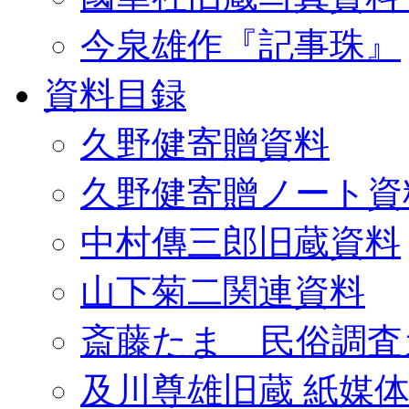
今泉雄作『記事珠』
資料目録
久野健寄贈資料
久野健寄贈ノート資
中村傳三郎旧蔵資料
山下菊二関連資料
斎藤たま 民俗調査
及川尊雄旧蔵 紙媒