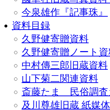
今泉雄作『記事珠』
資料目録
久野健寄贈資料
久野健寄贈ノート資
中村傳三郎旧蔵資料
山下菊二関連資料
斎藤たま 民俗調査
及川尊雄旧蔵 紙媒