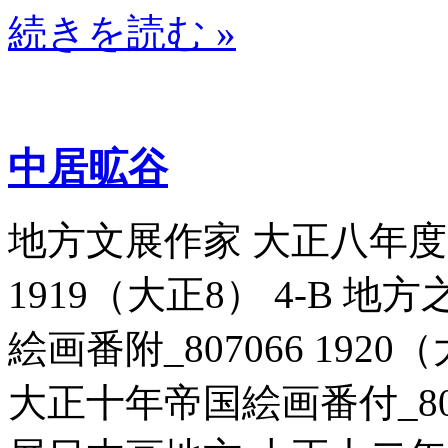
続きを読む »
中居昿谷
地方文展作家 大正八年度帝
1919（大正8） 4-B 
絵画番附_807066 192
大正十年帝国絵画番付_80707