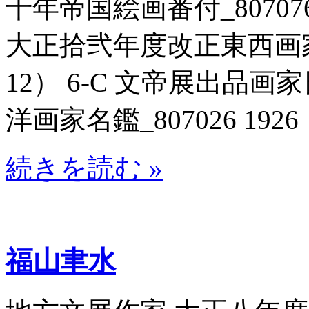
十年帝国絵画番付_807076
大正拾弐年度改正東西画家格付
12） 6-C 文帝展出品
洋画家名鑑_807026 1926
続きを読む »
福山聿水