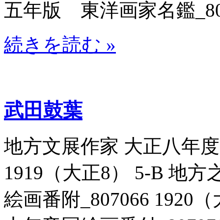
五年版 東洋画家名鑑_8070
続きを読む »
武田鼓葉
地方文展作家 大正八年度帝
1919（大正8） 5-B 
絵画番附_807066 192