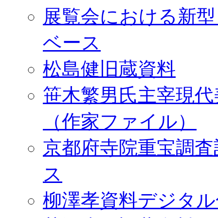
展覧会における新型
ベース
松島健旧蔵資料
笹木繁男氏主宰現代
（作家ファイル）
京都府寺院重宝調査
ス
柳澤孝資料デジタル