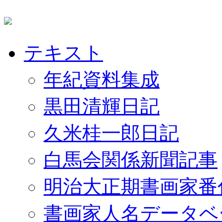
テキスト
年紀資料集成
黒田清輝日記
久米桂一郎日記
白馬会関係新聞記事
明治大正期書画家番
書画家人名データベ