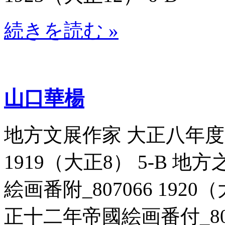
続きを読む »
山口華楊
地方文展作家 大正八年度帝
1919（大正8） 5-B 
絵画番附_807066 192
正十二年帝國絵画番付_80708