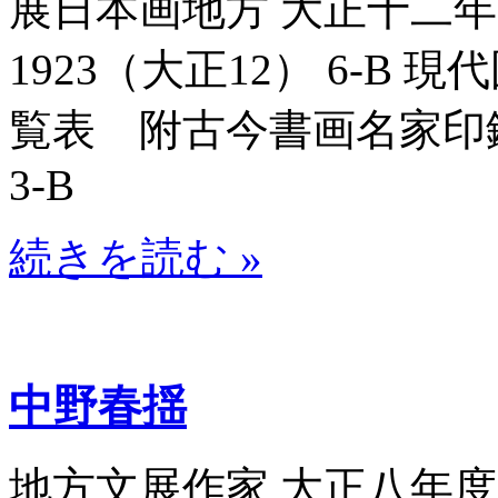
展日本画地方 大正十二年帝
1923（大正12） 6-B
覧表 附古今書画名家印鑑譜_
3-B
続きを読む »
中野春揺
地方文展作家 大正八年度帝