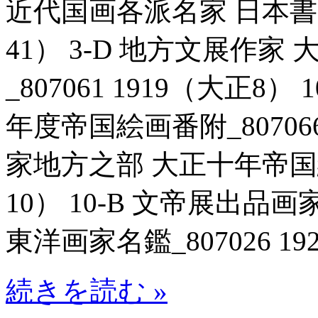
近代国画各派名家 日本書画名
41） 3-D 地方文展作
_807061 1919（大正8
年度帝国絵画番附_807066 
家地方之部 大正十年帝国絵画
10） 10-B 文帝展出
東洋画家名鑑_807026 19
続きを読む »