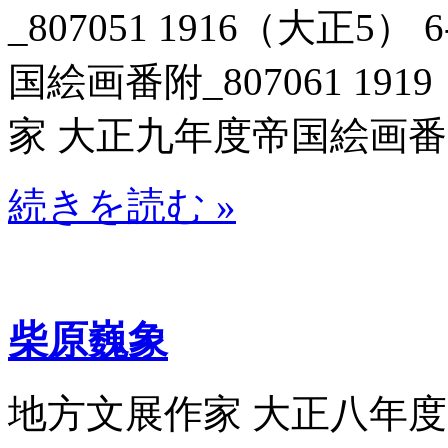
_807051 1916（大正
国絵画番附_807061 19
家 大正九年度帝国絵画番附_8
続きを読む »
柴原巍象
地方文展作家 大正八年度帝