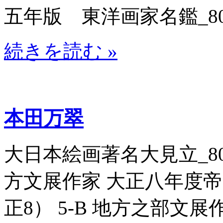
五年版 東洋画家名鑑_8070
続きを読む »
本田万翠
大日本絵画著名大見立_80703
方文展作家 大正八年度帝国絵
正8） 5-B 地方之部文