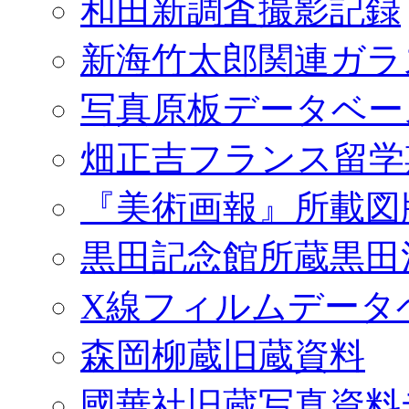
和田新調査撮影記録
新海竹太郎関連ガラ
写真原板データベー
畑正吉フランス留学
『美術画報』所載図
黒田記念館所蔵黒田
X線フィルムデータ
森岡柳蔵旧蔵資料
國華社旧蔵写真資料