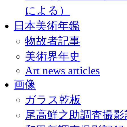
による）
日本美術年鑑
物故者記事
美術界年史
Art news articles
画像
ガラス乾板
尾高鮮之助調査撮影