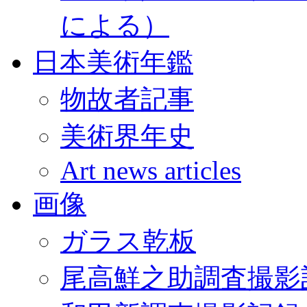
による）
日本美術年鑑
物故者記事
美術界年史
Art news articles
画像
ガラス乾板
尾高鮮之助調査撮影