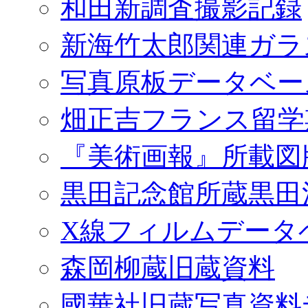
和田新調査撮影記録
新海竹太郎関連ガラ
写真原板データベー
畑正吉フランス留学
『美術画報』所載図
黒田記念館所蔵黒田
X線フィルムデータ
森岡柳蔵旧蔵資料
國華社旧蔵写真資料