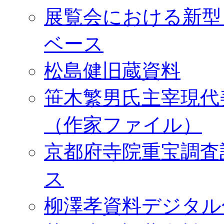
展覧会における新型
ベース
松島健旧蔵資料
笹木繁男氏主宰現代
（作家ファイル）
京都府寺院重宝調査
ス
柳澤孝資料デジタル