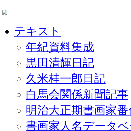
テキスト
年紀資料集成
黒田清輝日記
久米桂一郎日記
白馬会関係新聞記事
明治大正期書画家番
書画家人名データベ