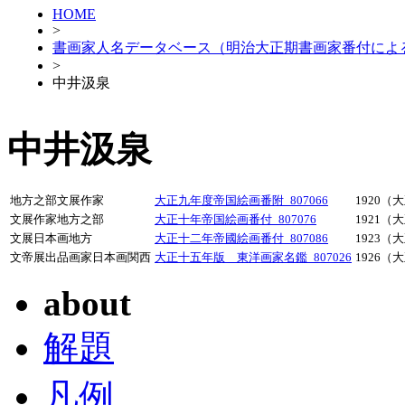
HOME
>
書画家人名データベース（明治大正期書画家番付によ
>
中井汲泉
中井汲泉
地方之部文展作家
大正九年度帝国絵画番附_807066
1920（
文展作家地方之部
大正十年帝国絵画番付_807076
1921（
文展日本画地方
大正十二年帝國絵画番付_807086
1923（
文帝展出品画家日本画関西
大正十五年版 東洋画家名鑑_807026
1926（
about
解題
凡例