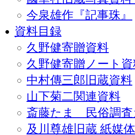
今泉雄作『記事珠』
資料目録
久野健寄贈資料
久野健寄贈ノート資
中村傳三郎旧蔵資料
山下菊二関連資料
斎藤たま 民俗調査
及川尊雄旧蔵 紙媒