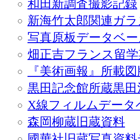
和田新調査撮影記録
新海竹太郎関連ガラ
写真原板データベー
畑正吉フランス留学
『美術画報』所載図
黒田記念館所蔵黒田
X線フィルムデータ
森岡柳蔵旧蔵資料
國華社旧蔵写真資料