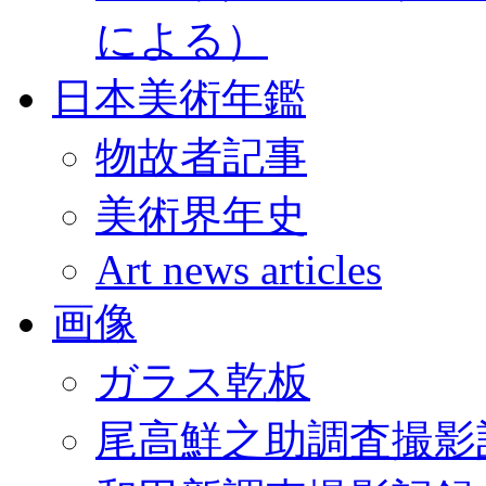
による）
日本美術年鑑
物故者記事
美術界年史
Art news articles
画像
ガラス乾板
尾高鮮之助調査撮影