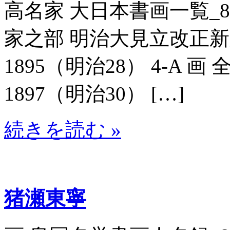
高名家 大日本書画一覧_8071
家之部 明治大見立改正新版
1895（明治28） 4-A 画
1897（明治30） […]
続きを読む »
猪瀬東寧