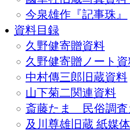
今泉雄作『記事珠』
資料目録
久野健寄贈資料
久野健寄贈ノート資
中村傳三郎旧蔵資料
山下菊二関連資料
斎藤たま 民俗調査
及川尊雄旧蔵 紙媒