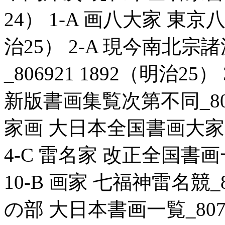
24） 1-A 画八大家 東京八
治25） 2-A 現今南北
_806921 1892（明治2
新版書画集覧次第不同_80688
家画 大日本全国書画大家一覧
4-C 雷名家 改正全国書画一覧
10-B 画家 七福神雷名競_80
の部 大日本書画一覧_80715