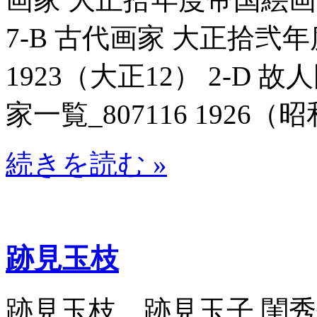
7-B 古代画家 大正拾弐年
1923（大正12） 2-D
家一覧_807116 1926（昭和
続きを読む »
跡見玉枝
跡見玉枝 跡見玉子 閨