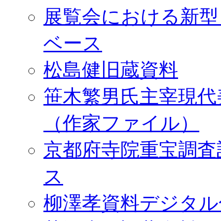
展覧会における新型
ベース
松島健旧蔵資料
笹木繁男氏主宰現代
（作家ファイル）
京都府寺院重宝調査
ス
柳澤孝資料デジタル