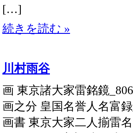
[…]
続きを読む »
川村雨谷
画 東京諸大家雷銘鏡_80696
画之分 皇国名誉人名富録_80
画書 東京大家二人揃雷名見立