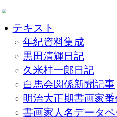
テキスト
年紀資料集成
黒田清輝日記
久米桂一郎日記
白馬会関係新聞記事
明治大正期書画家番
書画家人名データベ