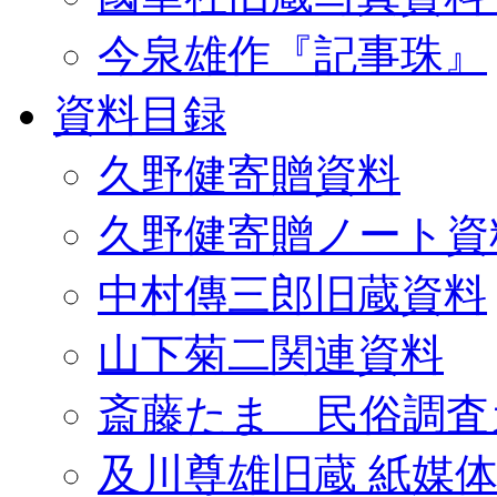
今泉雄作『記事珠』
資料目録
久野健寄贈資料
久野健寄贈ノート資
中村傳三郎旧蔵資料
山下菊二関連資料
斎藤たま 民俗調査
及川尊雄旧蔵 紙媒