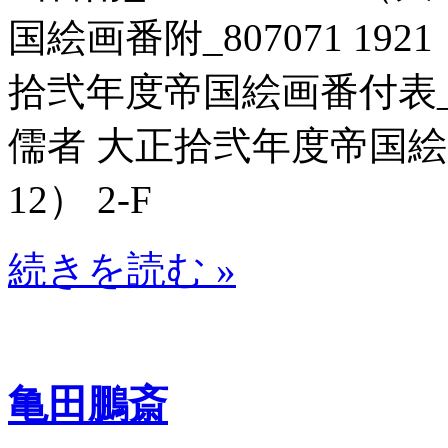
国絵画番附_807071 192
拾弐年度帝国絵画番付表_807
儒者 大正拾弐年度帝国絵画番
12） 2-F
続きを読む »
亀田鵬斎