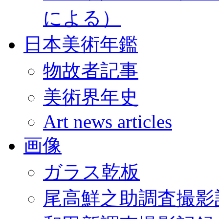
による）
日本美術年鑑
物故者記事
美術界年史
Art news articles
画像
ガラス乾板
尾高鮮之助調査撮影