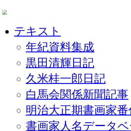
テキスト
年紀資料集成
黒田清輝日記
久米桂一郎日記
白馬会関係新聞記事
明治大正期書画家番
書画家人名データベ