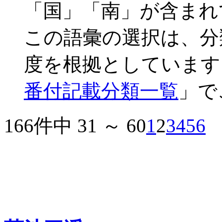
「国」「南」が含まれ
この語彙の選択は、分
度を根拠としています
番付記載分類一覧
」で
166件中 31 ～ 60
1
2
3
4
5
6