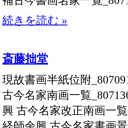
補古今書画名家一覧_80712
続きを読む »
斎藤拙堂
現故書画半紙位附_807091
古今名家南画一覧_807136 
興 古今名家改正南画一覧_806
経師余興 古今名家書画景況一