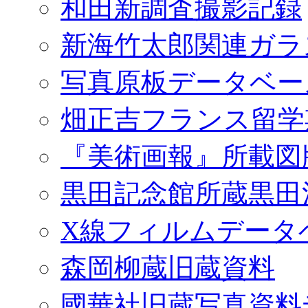
和田新調査撮影記録
新海竹太郎関連ガラ
写真原板データベー
畑正吉フランス留学
『美術画報』所載図
黒田記念館所蔵黒田
X線フィルムデータ
森岡柳蔵旧蔵資料
國華社旧蔵写真資料