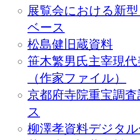
展覧会における新型
ベース
松島健旧蔵資料
笹木繁男氏主宰現代
（作家ファイル）
京都府寺院重宝調査
ス
柳澤孝資料デジタル