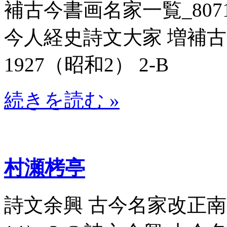
補古今書画名家一覧_80711
今人経史詩文大家 増補古今
1927（昭和2） 2-B
続きを読む »
村瀬栲亭
詩文余興 古今名家改正南画一