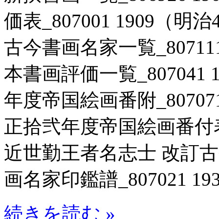
価表_807001 1909（明
古今書画名家一覧_807111 
本書画評価一覧_807041 1
年度帝国絵画番附_807071 
正拾弐年度帝国絵画番付表_80
近世勤王者名志士 改訂
画名家印鑑譜_807021 19
続きを読む »