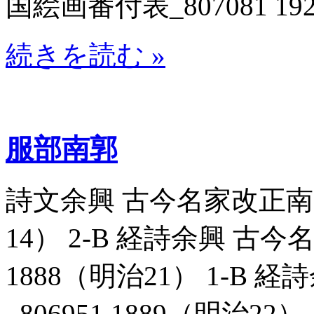
国絵画番付表_807081 19
続きを読む »
服部南郭
詩文余興 古今名家改正南画一
14） 2-B 経詩余興 古今
1888（明治21） 1-B
_806951 1889（明治2