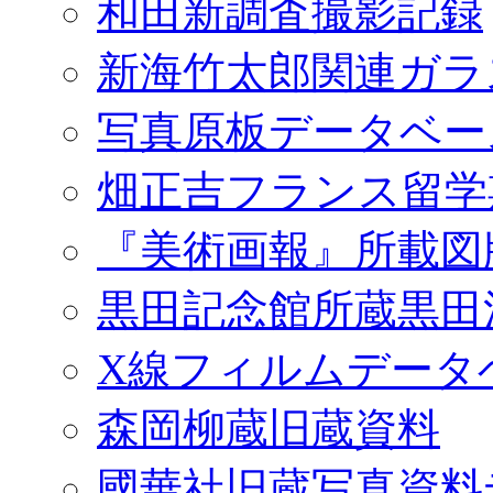
和田新調査撮影記録
新海竹太郎関連ガラ
写真原板データベー
畑正吉フランス留学
『美術画報』所載図
黒田記念館所蔵黒田
X線フィルムデータ
森岡柳蔵旧蔵資料
國華社旧蔵写真資料