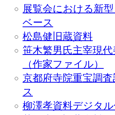
展覧会における新型
ベース
松島健旧蔵資料
笹木繁男氏主宰現代
（作家ファイル）
京都府寺院重宝調査
ス
柳澤孝資料デジタル