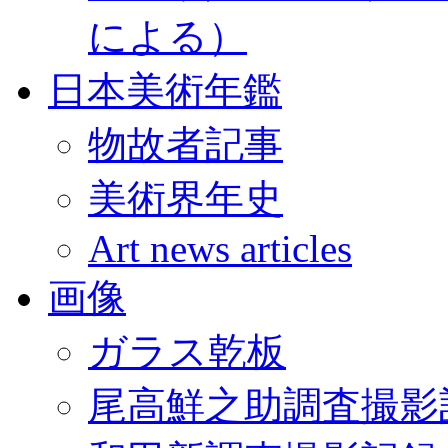
による）
日本美術年鑑
物故者記事
美術界年史
Art news articles
画像
ガラス乾板
尾高鮮之助調査撮影