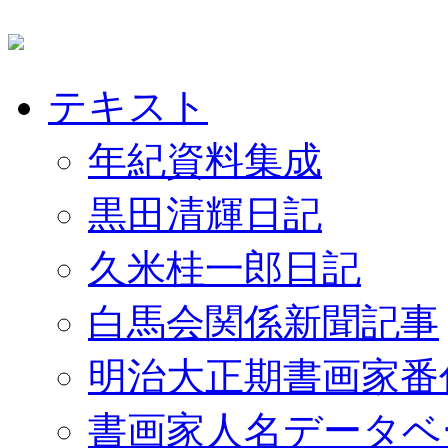
テキスト
年紀資料集成
黒田清輝日記
久米桂一郎日記
白馬会関係新聞記事
明治大正期書画家番
書画家人名データベ