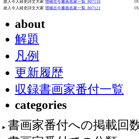
故人今人経史詩文大家
増補古今書画名家一覧_807116
1
故人今人経史詩文大家
増補古今書画名家一覧_807121
1
about
解題
凡例
更新履歴
収録書画家番付一覧
categories
書画家番付への掲載回