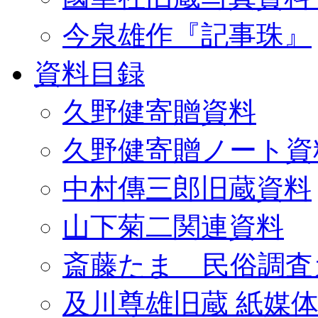
今泉雄作『記事珠』
資料目録
久野健寄贈資料
久野健寄贈ノート資
中村傳三郎旧蔵資料
山下菊二関連資料
斎藤たま 民俗調査
及川尊雄旧蔵 紙媒