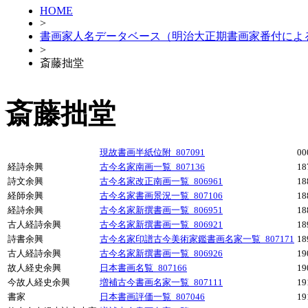
HOME
>
書画家人名データベース（明治大正期書画家番付によ
>
斎藤拙堂
斎藤拙堂
現故書画半紙位附_807091
0
経詩余興
古今名家南画一覧_807136
1
詩文余興
古今名家改正南画一覧_806961
1
経師余興
古今名家書画景況一覧_807106
1
経詩余興
古今名家新撰書画一覧_806951
1
古人経詩余興
古今名家新撰書画一覧_806921
1
詩書余興
古今名家印譜古今美術家鑑書画名家一覧_807171
1
古人経詩余興
古今名家新撰書画一覧_806926
1
故人経史余興
日本書画名覧_807166
1
今故人経史余興
増補古今書画名家一覧_807111
1
書家
日本書画評価一覧_807046
1