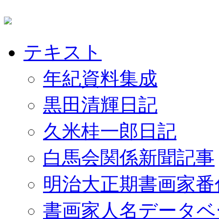
テキスト
年紀資料集成
黒田清輝日記
久米桂一郎日記
白馬会関係新聞記事
明治大正期書画家番
書画家人名データベ