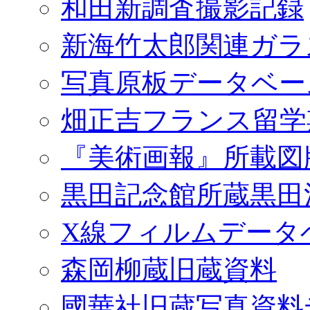
和田新調査撮影記録
新海竹太郎関連ガラ
写真原板データベー
畑正吉フランス留学
『美術画報』所載図
黒田記念館所蔵黒田
X線フィルムデータ
森岡柳蔵旧蔵資料
國華社旧蔵写真資料