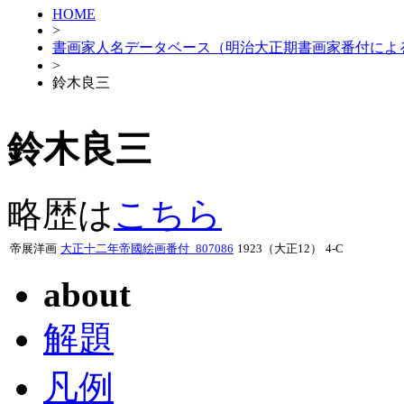
HOME
>
書画家人名データベース（明治大正期書画家番付によ
>
鈴木良三
鈴木良三
略歴は
こちら
帝展洋画
大正十二年帝國絵画番付_807086
1923（大正12）
4-C
about
解題
凡例