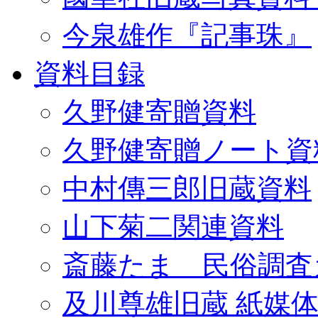
今泉雄作『記事珠』
資料目録
久野健寄贈資料
久野健寄贈ノート資
中村傳三郎旧蔵資料
山下菊二関連資料
斎藤たま 民俗調査
及川尊雄旧蔵 紙媒