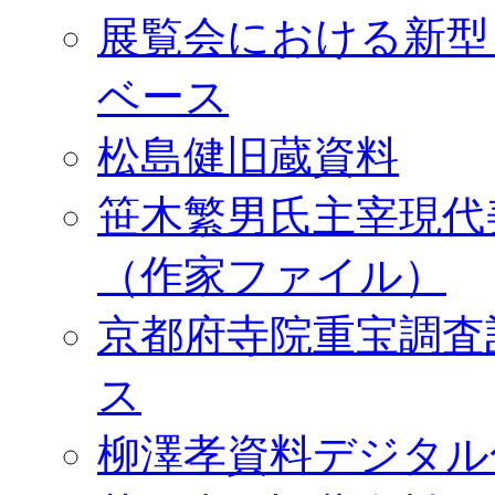
展覧会における新型
ベース
松島健旧蔵資料
笹木繁男氏主宰現代
（作家ファイル）
京都府寺院重宝調査
ス
柳澤孝資料デジタル