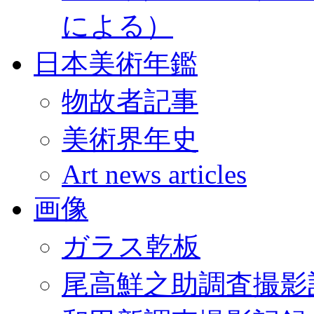
による）
日本美術年鑑
物故者記事
美術界年史
Art news articles
画像
ガラス乾板
尾高鮮之助調査撮影