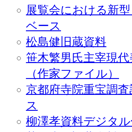
展覧会における新型
ベース
松島健旧蔵資料
笹木繁男氏主宰現代
（作家ファイル）
京都府寺院重宝調査
ス
柳澤孝資料デジタル