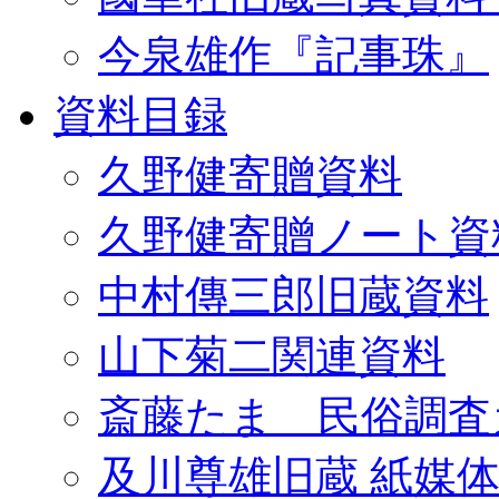
今泉雄作『記事珠』
資料目録
久野健寄贈資料
久野健寄贈ノート資
中村傳三郎旧蔵資料
山下菊二関連資料
斎藤たま 民俗調査
及川尊雄旧蔵 紙媒