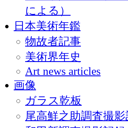
による）
日本美術年鑑
物故者記事
美術界年史
Art news articles
画像
ガラス乾板
尾高鮮之助調査撮影