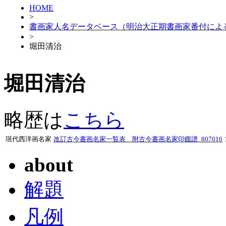
HOME
>
書画家人名データベース（明治大正期書画家番付によ
>
堀田清治
堀田清治
略歴は
こちら
現代西洋画名家
改訂古今書画名家一覧表 附古今書画名家印鑑譜_807016
about
解題
凡例