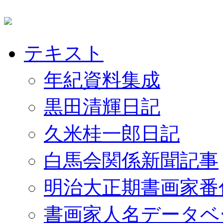
テキスト
年紀資料集成
黒田清輝日記
久米桂一郎日記
白馬会関係新聞記事
明治大正期書画家番
書画家人名データベ