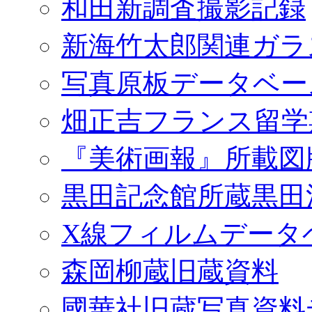
和田新調査撮影記録
新海竹太郎関連ガラ
写真原板データベー
畑正吉フランス留学
『美術画報』所載図
黒田記念館所蔵黒田
X線フィルムデータ
森岡柳蔵旧蔵資料
國華社旧蔵写真資料