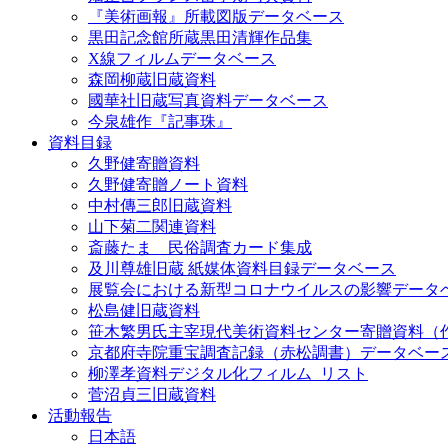
『美術画報』所載図版データベース
黒田記念館所蔵黒田清輝作品集
X線フィルムデータベース
森岡柳蔵旧蔵資料
國華社旧蔵写真資料データベース
今泉雄作『記事珠』
資料目録
久野健寄贈資料
久野健寄贈ノート資料
中村傳三郎旧蔵資料
山下菊二関連資料
斎藤たま 民俗調査カード集成
及川尊雄旧蔵 紙媒体資料目録データベース
展覧会における新型コロナウイルスの影響データ
松島健旧蔵資料
笹木繁男氏主宰現代美術資料センター寄贈資料（
京都府寺院重宝調査記録（赤松調書）データベー
柳澤孝資料デジタル化フィルム_リスト
菅沼貞三旧蔵資料
活動報告
日本語