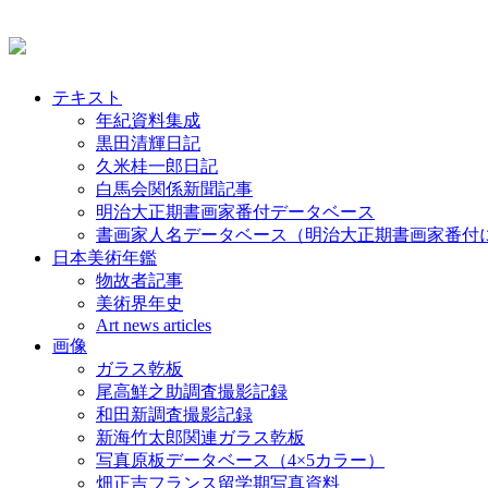
テキスト
年紀資料集成
黒田清輝日記
久米桂一郎日記
白馬会関係新聞記事
明治大正期書画家番付データベース
書画家人名データベース（明治大正期書画家番付
日本美術年鑑
物故者記事
美術界年史
Art news articles
画像
ガラス乾板
尾高鮮之助調査撮影記録
和田新調査撮影記録
新海竹太郎関連ガラス乾板
写真原板データベース（4×5カラー）
畑正吉フランス留学期写真資料