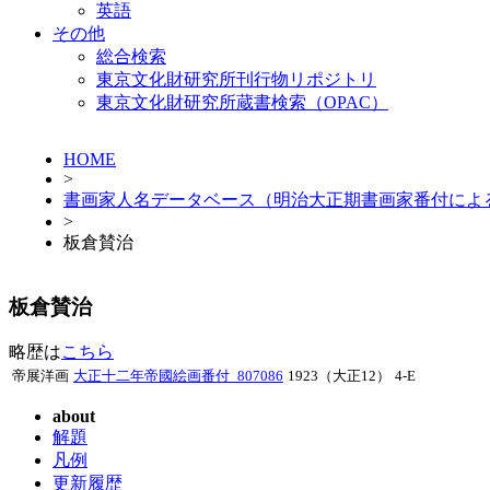
英語
その他
総合検索
東京文化財研究所刊行物リポジトリ
東京文化財研究所蔵書検索（OPAC）
HOME
>
書画家人名データベース（明治大正期書画家番付によ
>
板倉賛治
板倉賛治
略歴は
こちら
帝展洋画
大正十二年帝國絵画番付_807086
1923（大正12）
4-E
about
解題
凡例
更新履歴