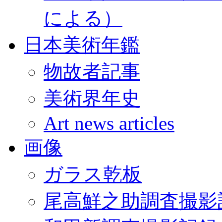
による）
日本美術年鑑
物故者記事
美術界年史
Art news articles
画像
ガラス乾板
尾高鮮之助調査撮影