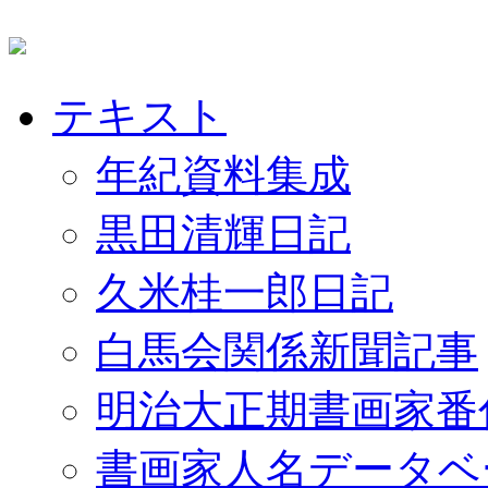
テキスト
年紀資料集成
黒田清輝日記
久米桂一郎日記
白馬会関係新聞記事
明治大正期書画家番
書画家人名データベ