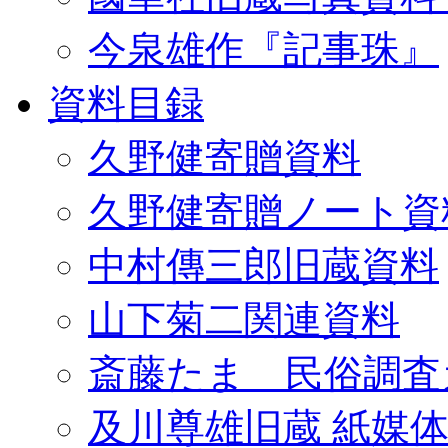
今泉雄作『記事珠』
資料目録
久野健寄贈資料
久野健寄贈ノート資
中村傳三郎旧蔵資料
山下菊二関連資料
斎藤たま 民俗調査
及川尊雄旧蔵 紙媒