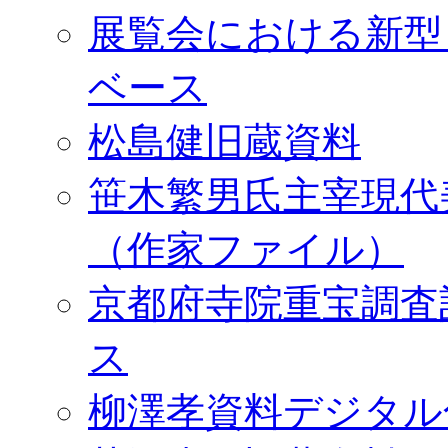
展覧会における新型
ベース
松島健旧蔵資料
笹木繁男氏主宰現代
（作家ファイル）
京都府寺院重宝調査
ス
柳澤孝資料デジタル