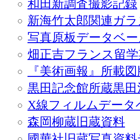
和田新調査撮影記録
新海竹太郎関連ガラ
写真原板データベー
畑正吉フランス留学
『美術画報』所載図
黒田記念館所蔵黒田
X線フィルムデータ
森岡柳蔵旧蔵資料
國華社旧蔵写真資料