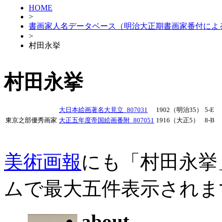
HOME
>
書画家人名データベース（明治大正期書画家番付によ
>
村田永挙
村田永挙
大日本絵画著名大見立_807031
1902（明治35）
5-E
東京之部優秀画家
大正五年度帝国絵画番附_807051
1916（大正5）
8-B
美術画報
にも「村田永挙
ムで最大五件表示されま
about