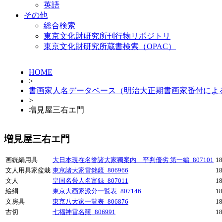
英語
その他
総合検索
東京文化財研究所刊行物リポジトリ
東京文化財研究所蔵書検索（OPAC）
HOME
>
書画家人名データベース（明治大正期書画家番付によ
>
増見屋三右エ門
増見屋三右エ門
画絖絹用具
大日本現在名誉諸大家獨案内 平判優劣 第一編_807101
1
文人用具家盆栽
東京諸大家雷銘鏡_806966
1
文人
皇国名誉人名富録_807011
1
絵絹
東京大画家派分一覧表_807146
1
文房具
東京八大家一覧表_806876
1
古切
七福神雷名競_806991
1