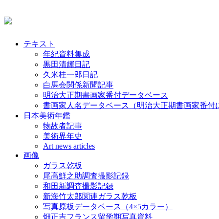
テキスト
年紀資料集成
黒田清輝日記
久米桂一郎日記
白馬会関係新聞記事
明治大正期書画家番付データベース
書画家人名データベース（明治大正期書画家番付
日本美術年鑑
物故者記事
美術界年史
Art news articles
画像
ガラス乾板
尾高鮮之助調査撮影記録
和田新調査撮影記録
新海竹太郎関連ガラス乾板
写真原板データベース（4×5カラー）
畑正吉フランス留学期写真資料