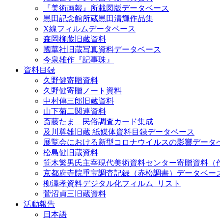
『美術画報』所載図版データベース
黒田記念館所蔵黒田清輝作品集
X線フィルムデータベース
森岡柳蔵旧蔵資料
國華社旧蔵写真資料データベース
今泉雄作『記事珠』
資料目録
久野健寄贈資料
久野健寄贈ノート資料
中村傳三郎旧蔵資料
山下菊二関連資料
斎藤たま 民俗調査カード集成
及川尊雄旧蔵 紙媒体資料目録データベース
展覧会における新型コロナウイルスの影響データ
松島健旧蔵資料
笹木繁男氏主宰現代美術資料センター寄贈資料（
京都府寺院重宝調査記録（赤松調書）データベー
柳澤孝資料デジタル化フィルム_リスト
菅沼貞三旧蔵資料
活動報告
日本語