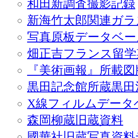
和田新調査撮影記録
新海竹太郎関連ガラ
写真原板データベー
畑正吉フランス留学
『美術画報』所載図
黒田記念館所蔵黒田
X線フィルムデータ
森岡柳蔵旧蔵資料
國華社旧蔵写真資料