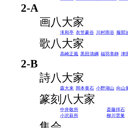
2-A
画八大家
滝和亭
衣笠豪谷
川村雨谷
服部
歌八大家
高崎正風
黒田清綱
福羽美静
津
2-B
詩八大家
森大来
岡本黄石
小野湖山
向山
篆刻八大家
中井敬所
斎藤拝石
小沢萩所
柳川雲巣
集会