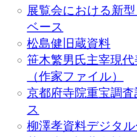
展覧会における新型
ベース
松島健旧蔵資料
笹木繁男氏主宰現代
（作家ファイル）
京都府寺院重宝調査
ス
柳澤孝資料デジタル