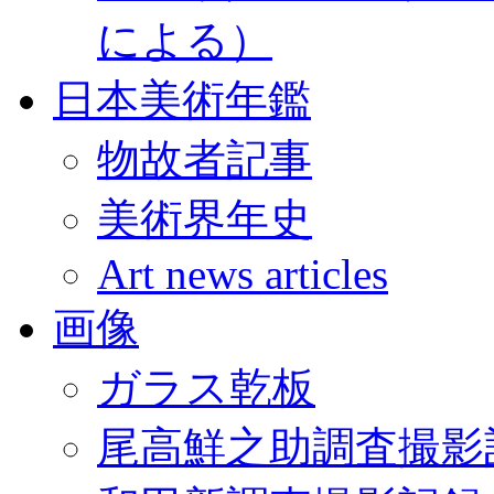
による）
日本美術年鑑
物故者記事
美術界年史
Art news articles
画像
ガラス乾板
尾高鮮之助調査撮影