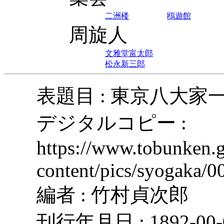
二洲楼
鴎遊館
周旋人
文雅堂富太郎
松永新三郎
表題目 : 東京八大家
デジタルコピー :
https://www.tobunken.g
content/pics/syogaka/0
編者 : 竹村貞次郎
刊行年月日 : 1892-00-