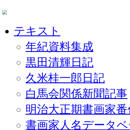
テキスト
年紀資料集成
黒田清輝日記
久米桂一郎日記
白馬会関係新聞記事
明治大正期書画家番
書画家人名データベ