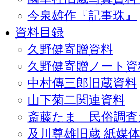
今泉雄作『記事珠』
資料目録
久野健寄贈資料
久野健寄贈ノート資
中村傳三郎旧蔵資料
山下菊二関連資料
斎藤たま 民俗調査
及川尊雄旧蔵 紙媒