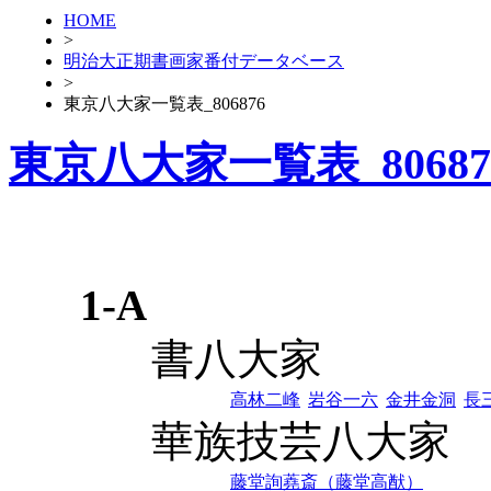
HOME
>
明治大正期書画家番付データベース
>
東京八大家一覧表_806876
東京八大家一覧表_80687
1-A
書八大家
高林二峰
岩谷一六
金井金洞
長
華族技芸八大家
藤堂詢蕘斎（藤堂高猷）