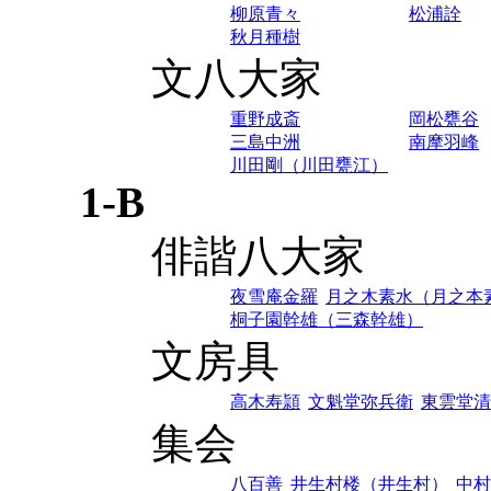
柳原青々
松浦詮
秋月種樹
文八大家
重野成斎
岡松甕谷
三島中洲
南摩羽峰
川田剛（川田甕江）
1-B
俳諧八大家
夜雪庵金羅
月之木素水（月之本
桐子園幹雄（三森幹雄）
文房具
高木寿頴
文魁堂弥兵衛
東雲堂清
集会
八百善
井生村楼（井生村）
中村