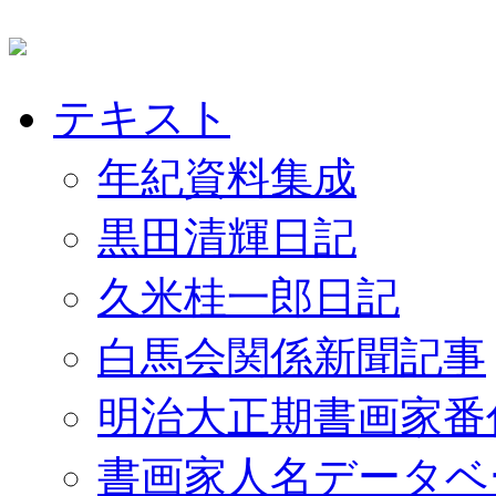
テキスト
年紀資料集成
黒田清輝日記
久米桂一郎日記
白馬会関係新聞記事
明治大正期書画家番
書画家人名データベ