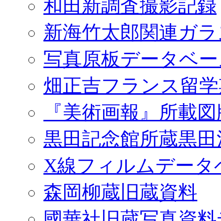
和田新調査撮影記録
新海竹太郎関連ガラ
写真原板データベー
畑正吉フランス留学
『美術画報』所載図
黒田記念館所蔵黒田
X線フィルムデータ
森岡柳蔵旧蔵資料
國華社旧蔵写真資料