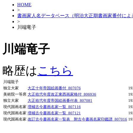
HOME
>
書画家人名データベース（明治大正期書画家番付によ
>
川端竜子
川端竜子
略歴は
こちら
川端龍子
独立大家
大正十年帝国絵画番付_807076
1
美術院一等席
大正拾弐年度改正東西画家格付_806936
1
独立大家
大正拾弐年度帝国絵画番付表_807081
1
現代国画名家
増補古今書画名家一覧_807116
1
現代国画名家
増補古今書画名家一覧_807121
1
現代国画名家
改訂古今書画名家一覧表 附古今書画名家印鑑譜_807016
1