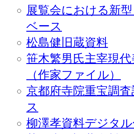
展覧会における新型
ベース
松島健旧蔵資料
笹木繁男氏主宰現代
（作家ファイル）
京都府寺院重宝調査
ス
柳澤孝資料デジタル