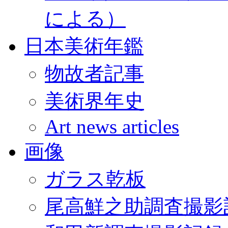
による）
日本美術年鑑
物故者記事
美術界年史
Art news articles
画像
ガラス乾板
尾高鮮之助調査撮影