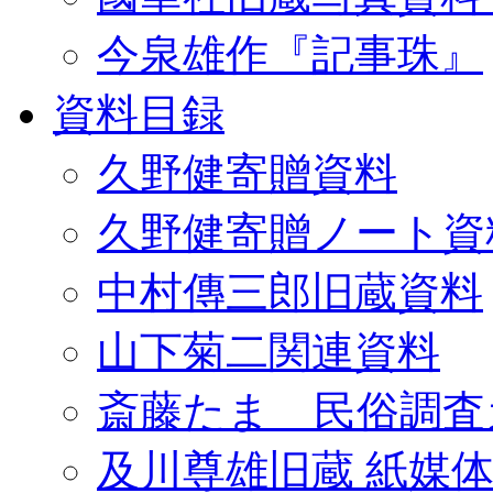
今泉雄作『記事珠』
資料目録
久野健寄贈資料
久野健寄贈ノート資
中村傳三郎旧蔵資料
山下菊二関連資料
斎藤たま 民俗調査
及川尊雄旧蔵 紙媒