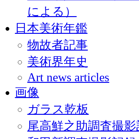
による）
日本美術年鑑
物故者記事
美術界年史
Art news articles
画像
ガラス乾板
尾高鮮之助調査撮影