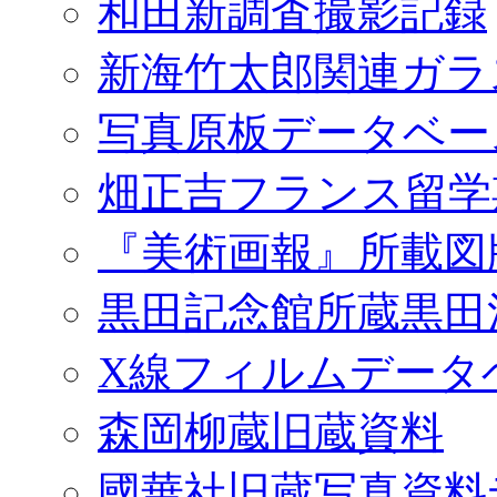
和田新調査撮影記録
新海竹太郎関連ガラ
写真原板データベー
畑正吉フランス留学
『美術画報』所載図
黒田記念館所蔵黒田
X線フィルムデータ
森岡柳蔵旧蔵資料
國華社旧蔵写真資料