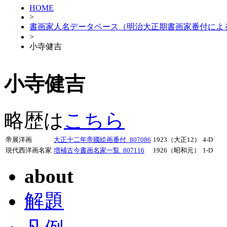
HOME
>
書画家人名データベース（明治大正期書画家番付によ
>
小寺健吉
小寺健吉
略歴は
こちら
帝展洋画
大正十二年帝國絵画番付_807086
1923（大正12）
4-D
現代西洋画名家
増補古今書画名家一覧_807116
1926（昭和元）
1-D
about
解題