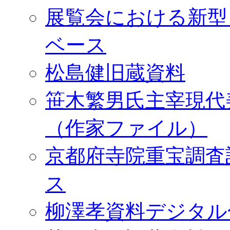
展覧会における新型
ベース
松島健旧蔵資料
笹木繁男氏主宰現代
（作家ファイル）
京都府寺院重宝調査
ス
柳澤孝資料デジタル