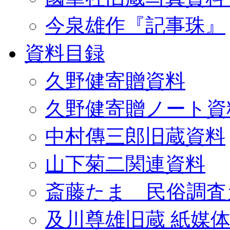
今泉雄作『記事珠』
資料目録
久野健寄贈資料
久野健寄贈ノート資
中村傳三郎旧蔵資料
山下菊二関連資料
斎藤たま 民俗調査
及川尊雄旧蔵 紙媒