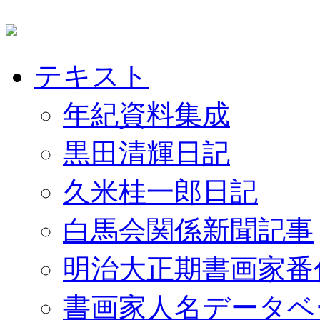
テキスト
年紀資料集成
黒田清輝日記
久米桂一郎日記
白馬会関係新聞記事
明治大正期書画家番
書画家人名データベ