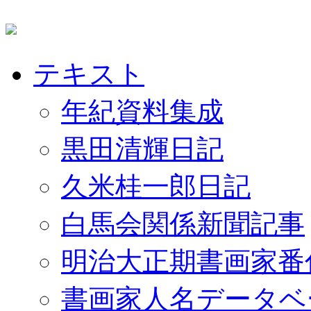
テキスト
年紀資料集成
黒田清輝日記
久米桂一郎日記
白馬会関係新聞記事
明治大正期書画家番
書画家人名データベ