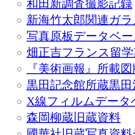
和田新調査撮影記録
新海竹太郎関連ガラ
写真原板データベー
畑正吉フランス留学
『美術画報』所載図
黒田記念館所蔵黒田
X線フィルムデータ
森岡柳蔵旧蔵資料
國華社旧蔵写真資料