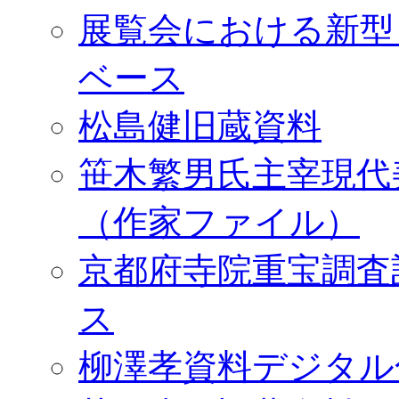
展覧会における新型
ベース
松島健旧蔵資料
笹木繁男氏主宰現代
（作家ファイル）
京都府寺院重宝調査
ス
柳澤孝資料デジタル