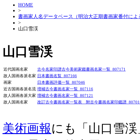
HOME
>
書画家人名データベース（明治大正期書画家番付によ
>
山口雪渓
山口雪渓
近代国画名家
古今名家印譜古今美術家鑑書画名家一覧_807171
故人国画各派名家
日本書画名覧_807166
画家
日本書画評価一覧_807046
近古国画各派名流
増補古今書画名家一覧_807116
故人国画各派大家
増補古今書画名家一覧_807121
故人国画名家
改訂古今書画名家一覧表 附古今書画名家印鑑譜_80701
美術画報
にも「山口雪渓