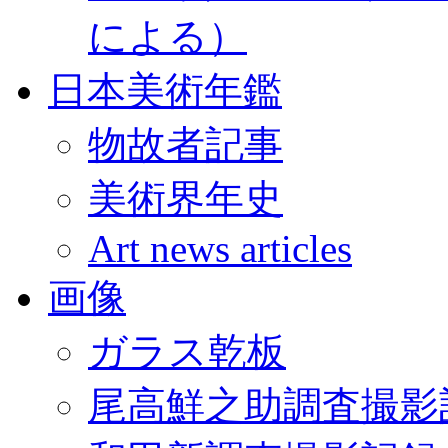
による）
日本美術年鑑
物故者記事
美術界年史
Art news articles
画像
ガラス乾板
尾高鮮之助調査撮影