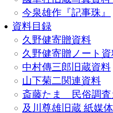
今泉雄作『記事珠』
資料目録
久野健寄贈資料
久野健寄贈ノート資
中村傳三郎旧蔵資料
山下菊二関連資料
斎藤たま 民俗調査
及川尊雄旧蔵 紙媒