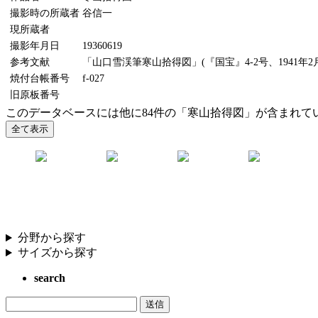
撮影時の所蔵者
谷信一
現所蔵者
撮影年月日
19360619
参考文献
「山口雪渓筆寒山拾得図」(『国宝』4-2号、1941年2
焼付台帳番号
f-027
旧原板番号
このデータベースには他に84件の「寒山拾得図」が含まれて
分野から探す
サイズから探す
search