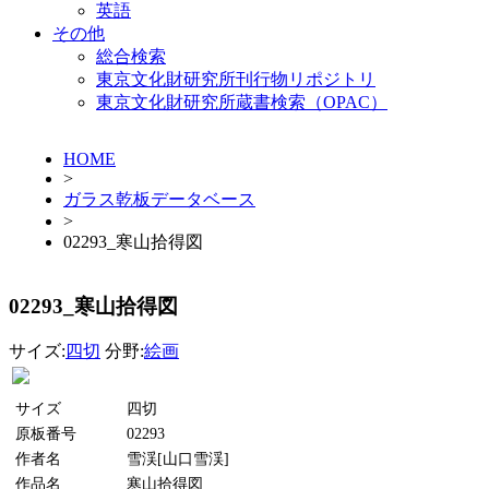
英語
その他
総合検索
東京文化財研究所刊行物リポジトリ
東京文化財研究所蔵書検索（OPAC）
HOME
>
ガラス乾板データベース
>
02293_寒山拾得図
02293_寒山拾得図
サイズ:
四切
分野:
絵画
サイズ
四切
原板番号
02293
作者名
雪渓[山口雪渓]
作品名
寒山拾得図