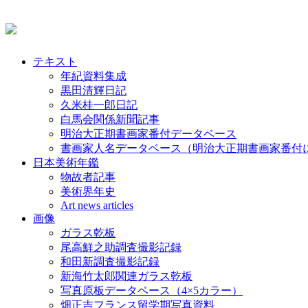
テキスト
年紀資料集成
黒田清輝日記
久米桂一郎日記
白馬会関係新聞記事
明治大正期書画家番付データベース
書画家人名データベース（明治大正期書画家番付
日本美術年鑑
物故者記事
美術界年史
Art news articles
画像
ガラス乾板
尾高鮮之助調査撮影記録
和田新調査撮影記録
新海竹太郎関連ガラス乾板
写真原板データベース（4×5カラー）
畑正吉フランス留学期写真資料