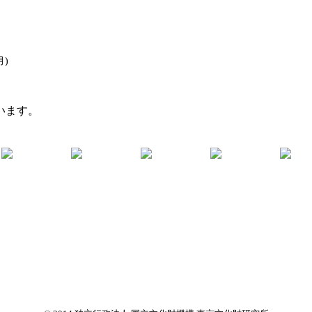
月)
います。