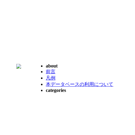
about
前言
凡例
本データベースの利用について
categories