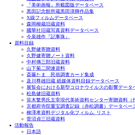
『美術画報』所載図版データベース
黒田記念館所蔵黒田清輝作品集
X線フィルムデータベース
森岡柳蔵旧蔵資料
國華社旧蔵写真資料データベース
今泉雄作『記事珠』
資料目録
久野健寄贈資料
久野健寄贈ノート資料
中村傳三郎旧蔵資料
山下菊二関連資料
斎藤たま 民俗調査カード集成
及川尊雄旧蔵 紙媒体資料目録データベース
展覧会における新型コロナウイルスの影響データ
松島健旧蔵資料
笹木繁男氏主宰現代美術資料センター寄贈資料（
京都府寺院重宝調査記録（赤松調書）データベー
柳澤孝資料デジタル化フィルム_リスト
菅沼貞三旧蔵資料
活動報告
日本語