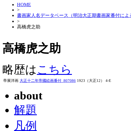
HOME
>
書画家人名データベース（明治大正期書画家番付によ
>
高橋虎之助
高橋虎之助
略歴は
こちら
帝展洋画
大正十二年帝國絵画番付_807086
1923（大正12）
4-E
about
解題
凡例