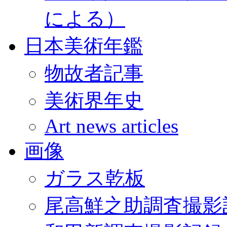
による）
日本美術年鑑
物故者記事
美術界年史
Art news articles
画像
ガラス乾板
尾高鮮之助調査撮影