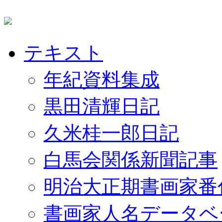
テキスト
年紀資料集成
黒田清輝日記
久米桂一郎日記
白馬会関係新聞記事
明治大正期書画家番
書画家人名データベ