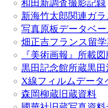
和田新調査撮影記録
新海竹太郎関連ガラ
写真原板データベー
畑正吉フランス留学
『美術画報』所載図
黒田記念館所蔵黒田
X線フィルムデータ
森岡柳蔵旧蔵資料
國華社旧蔵写真資料