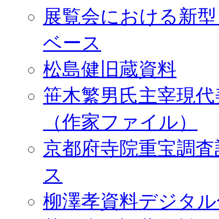
展覧会における新型
ベース
松島健旧蔵資料
笹木繁男氏主宰現代
（作家ファイル）
京都府寺院重宝調査
ス
柳澤孝資料デジタル