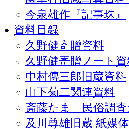
今泉雄作『記事珠』
資料目録
久野健寄贈資料
久野健寄贈ノート資
中村傳三郎旧蔵資料
山下菊二関連資料
斎藤たま 民俗調査
及川尊雄旧蔵 紙媒