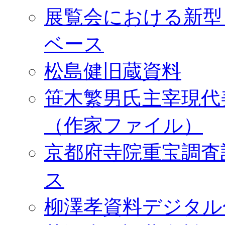
展覧会における新型
ベース
松島健旧蔵資料
笹木繁男氏主宰現代
（作家ファイル）
京都府寺院重宝調査
ス
柳澤孝資料デジタル