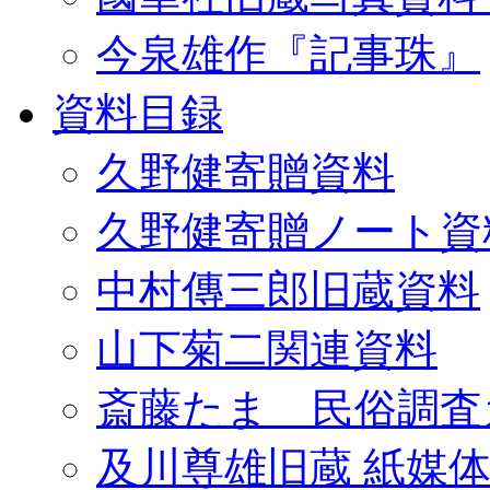
今泉雄作『記事珠』
資料目録
久野健寄贈資料
久野健寄贈ノート資
中村傳三郎旧蔵資料
山下菊二関連資料
斎藤たま 民俗調査
及川尊雄旧蔵 紙媒