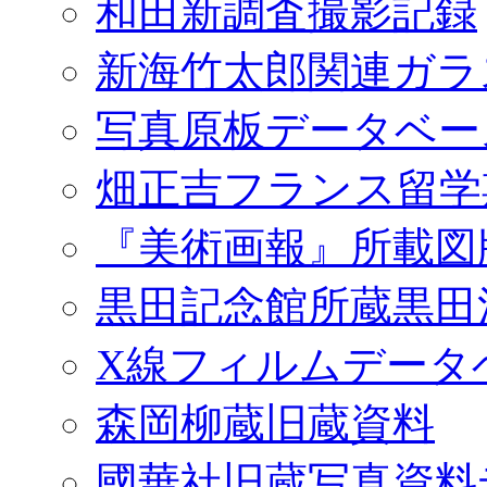
和田新調査撮影記録
新海竹太郎関連ガラ
写真原板データベー
畑正吉フランス留学
『美術画報』所載図
黒田記念館所蔵黒田
X線フィルムデータ
森岡柳蔵旧蔵資料
國華社旧蔵写真資料