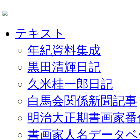
テキスト
年紀資料集成
黒田清輝日記
久米桂一郎日記
白馬会関係新聞記事
明治大正期書画家番
書画家人名データベ