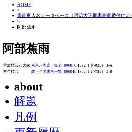
HOME
>
書画家人名データベース（明治大正期書画家番付によ
>
阿部蕉雨
阿部蕉雨
華族技芸八大家
東京八大家一覧表_806876
1892（明治25）
1-A
官余技芸
改正全国書画一覧_806946
1892（明治25）
2-B
about
解題
凡例