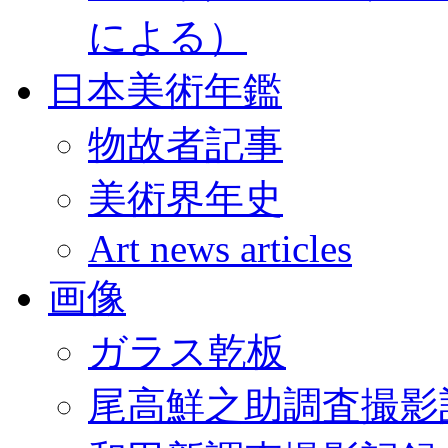
による）
日本美術年鑑
物故者記事
美術界年史
Art news articles
画像
ガラス乾板
尾高鮮之助調査撮影