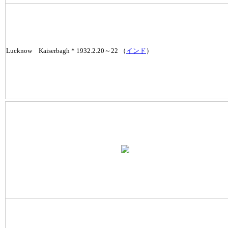
Lucknow Kaiserbagh * 1932.2.20～22 （
インド
）