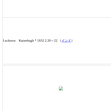
Lucknow Kaiserbagh * 1932.2.20～22 （
インド
）