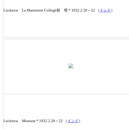
Lucknow La Martiniere Collegè前 塔 * 1932.2.20～22 （
インド
）
Lucknow Museum * 1932.2.20～22 （
インド
）