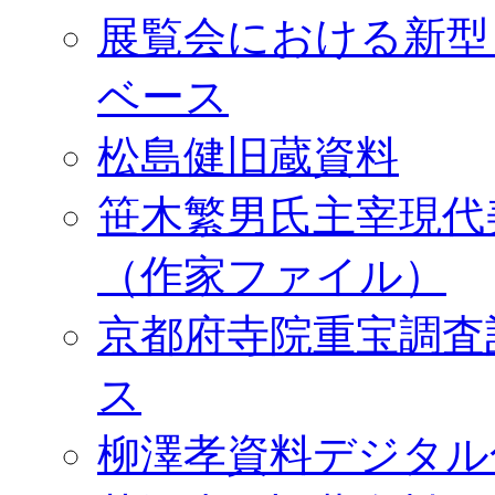
展覧会における新型
ベース
松島健旧蔵資料
笹木繁男氏主宰現代
（作家ファイル）
京都府寺院重宝調査
ス
柳澤孝資料デジタル