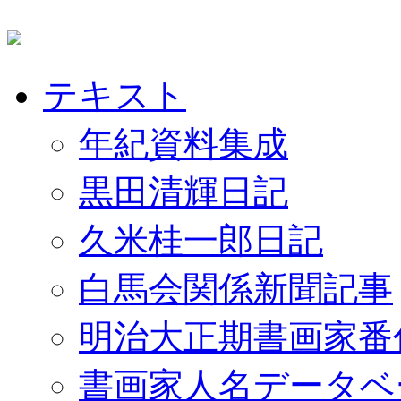
テキスト
年紀資料集成
黒田清輝日記
久米桂一郎日記
白馬会関係新聞記事
明治大正期書画家番
書画家人名データベ