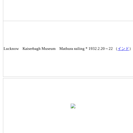
Lucknow Kaiserbagh Museum Mathura railing * 1932.2.20～22 （
インド
）