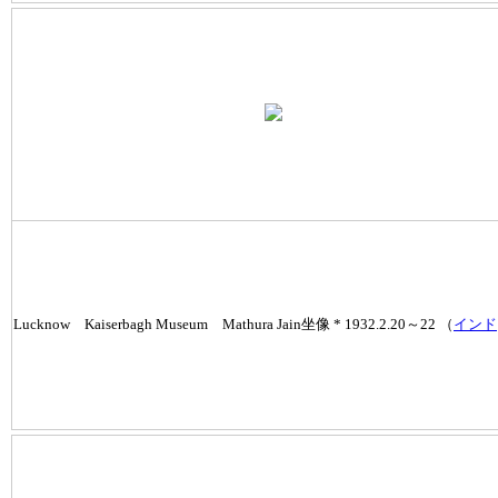
Lucknow Kaiserbagh Museum Mathura Jain坐像 * 1932.2.20～22 （
インド