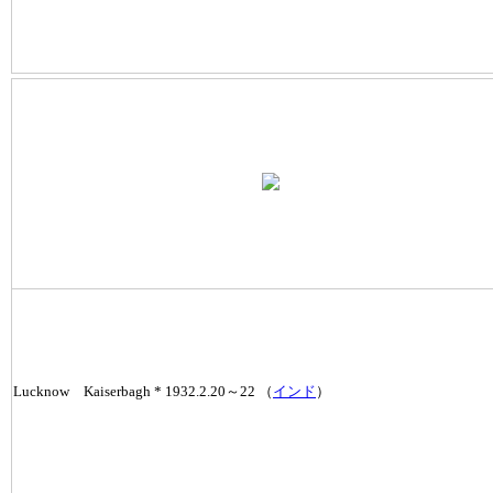
Lucknow Kaiserbagh * 1932.2.20～22 （
インド
）