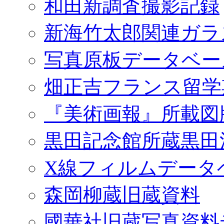
和田新調査撮影記録
新海竹太郎関連ガラ
写真原板データベー
畑正吉フランス留学
『美術画報』所載図
黒田記念館所蔵黒田
X線フィルムデータ
森岡柳蔵旧蔵資料
國華社旧蔵写真資料