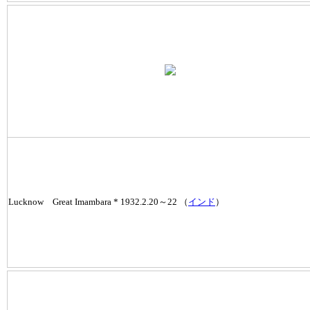
Lucknow Great Imambara * 1932.2.20～22 （
インド
）