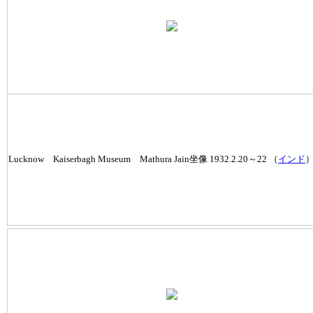
Lucknow Kaiserbagh Museum Mathura Jain坐像 1932.2.20～22 （
インド