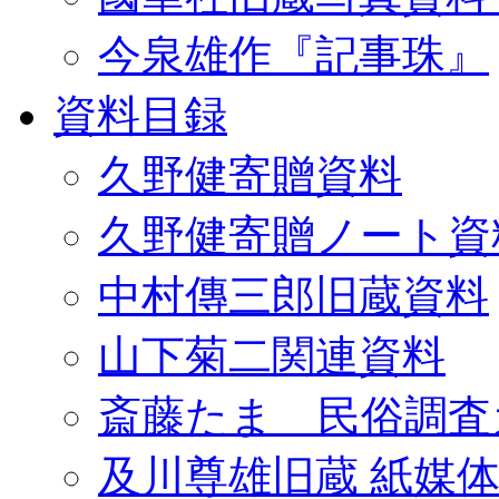
今泉雄作『記事珠』
資料目録
久野健寄贈資料
久野健寄贈ノート資
中村傳三郎旧蔵資料
山下菊二関連資料
斎藤たま 民俗調査
及川尊雄旧蔵 紙媒