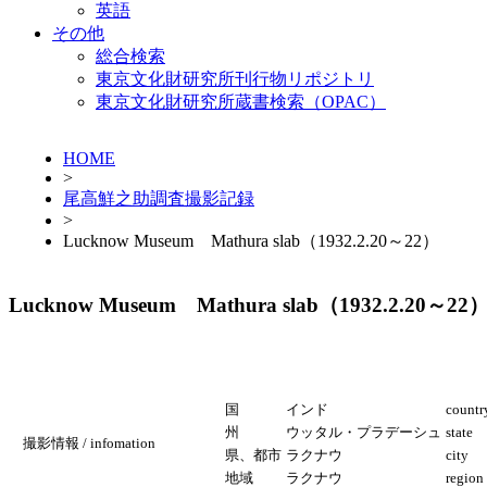
英語
その他
総合検索
東京文化財研究所刊行物リポジトリ
東京文化財研究所蔵書検索（OPAC）
HOME
>
尾高鮮之助調査撮影記録
>
Lucknow Museum Mathura slab（1932.2.20～22）
Lucknow Museum Mathura slab（1932.2.20～22
国
インド
countr
州
ウッタル・プラデーシュ
state
撮影情報 / infomation
県、都市
ラクナウ
city
地域
ラクナウ
region