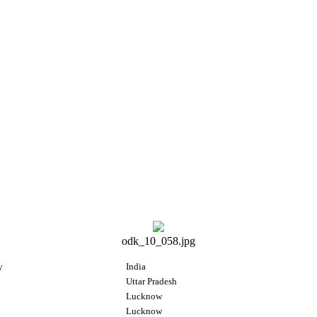
）
odk_10_058.jpg
y
India
Uttar Pradesh
Lucknow
Lucknow