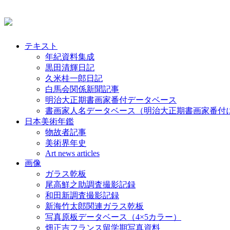
テキスト
年紀資料集成
黒田清輝日記
久米桂一郎日記
白馬会関係新聞記事
明治大正期書画家番付データベース
書画家人名データベース（明治大正期書画家番付
日本美術年鑑
物故者記事
美術界年史
Art news articles
画像
ガラス乾板
尾高鮮之助調査撮影記録
和田新調査撮影記録
新海竹太郎関連ガラス乾板
写真原板データベース（4×5カラー）
畑正吉フランス留学期写真資料