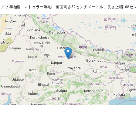
ノウ博物館 マトゥラー浮彫 画面高さ57センチメートル、長さ上端108セ