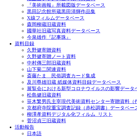
『美術画報』所載図版データベース
黒田記念館所蔵黒田清輝作品集
X線フィルムデータベース
森岡柳蔵旧蔵資料
國華社旧蔵写真資料データベース
今泉雄作『記事珠』
資料目録
久野健寄贈資料
久野健寄贈ノート資料
中村傳三郎旧蔵資料
山下菊二関連資料
斎藤たま 民俗調査カード集成
及川尊雄旧蔵 紙媒体資料目録データベース
展覧会における新型コロナウイルスの影響データ
松島健旧蔵資料
笹木繁男氏主宰現代美術資料センター寄贈資料（
京都府寺院重宝調査記録（赤松調書）データベー
柳澤孝資料デジタル化フィルム_リスト
菅沼貞三旧蔵資料
活動報告
日本語