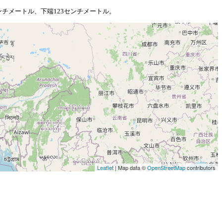
ンチメートル、下端123センチメートル。
Leaflet
| Map data ©
OpenStreetMap
contributors