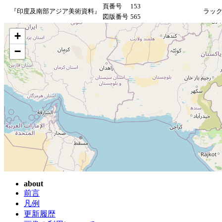
頁番号
153
『印度及南部アジア美術資料』
ラック
図版番号
565
+
−
about
前言
凡例
更新履歴