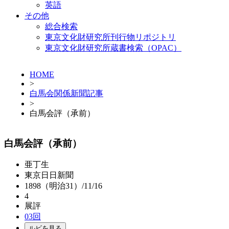
英語
その他
総合検索
東京文化財研究所刊行物リポジトリ
東京文化財研究所蔵書検索（OPAC）
HOME
>
白馬会関係新聞記事
>
白馬会評（承前）
白馬会評（承前）
亜丁生
東京日日新聞
1898（明治31）/11/16
4
展評
03回