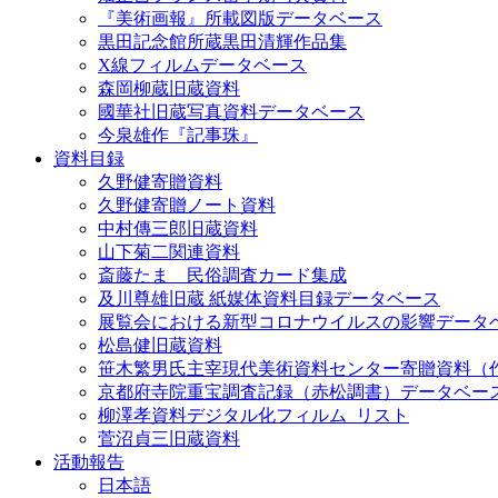
『美術画報』所載図版データベース
黒田記念館所蔵黒田清輝作品集
X線フィルムデータベース
森岡柳蔵旧蔵資料
國華社旧蔵写真資料データベース
今泉雄作『記事珠』
資料目録
久野健寄贈資料
久野健寄贈ノート資料
中村傳三郎旧蔵資料
山下菊二関連資料
斎藤たま 民俗調査カード集成
及川尊雄旧蔵 紙媒体資料目録データベース
展覧会における新型コロナウイルスの影響データ
松島健旧蔵資料
笹木繁男氏主宰現代美術資料センター寄贈資料（
京都府寺院重宝調査記録（赤松調書）データベー
柳澤孝資料デジタル化フィルム_リスト
菅沼貞三旧蔵資料
活動報告
日本語