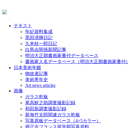
テキスト
年紀資料集成
黒田清輝日記
久米桂一郎日記
白馬会関係新聞記事
明治大正期書画家番付データベース
書画家人名データベース（明治大正期書画家番付
日本美術年鑑
物故者記事
美術界年史
Art news articles
画像
ガラス乾板
尾高鮮之助調査撮影記録
和田新調査撮影記録
新海竹太郎関連ガラス乾板
写真原板データベース（4×5カラー）
畑正吉フランス留学期写真資料