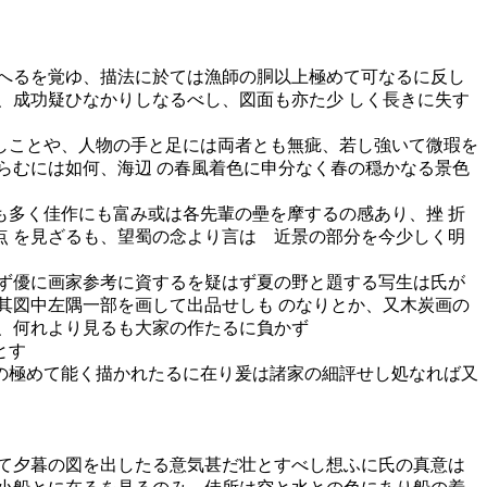
へるを覚ゆ、描法に於ては漁師の胴以上極めて可なるに反し
、成功疑ひなかりしなるべし、図面も亦た少 しく長きに失す
しことや、人物の手と足には両者とも無疵、若し強いて微瑕を
らむには如何、海辺 の春風着色に申分なく春の穏かなる景色
多く佳作にも富み或は各先輩の壘を摩するの感あり、挫 折
 を見ざるも、望蜀の念より言はゞ近景の部分を今少しく明
ず優に画家参考に資するを疑はず夏の野と題する写生は氏が
其図中左隅一部を画して出品せしも のなりとか、又木炭画の
、何れより見るも大家の作たるに負かず
とす
の極めて能く描かれたるに在り爰は諸家の細評せし処なれば又
て夕暮の図を出したる意気甚だ壮とすべし想ふに氏の真意は