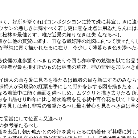
べく、好所を挙ぐればコンポジシヨンに於て殊に其宜し きに適
ツサンの悪しきに帰すべく若し更に意を此点に用ゐたらんには
は松林を最佳とす、唯だ近景の頼りなきは失 点なるべし
確かに他の賞賛に値す、宜なる哉好評の此図に向つて嘖々たり
が単純に青く描かれたるに在り、今少しく薄暮らき色を添へた
る伎倆の進歩驚くべきものあり今回も亦非常の勉強を以て出品も
中評者が最も推す所のものは林間の草花、些の非難を加ふべき点
ヂイ婦人の画を爰に見るを得たるは観者の目を新にするのみなら
裸婦人が朶幾朶の紅葉を手にして野外を歩する図を描きたる、
なる着筆中に能く画面を備へしめ、ムツクリと描き去りたる 所
みを出品せり昨年に比し漸次進境を見る就中百合花を以て上乗
作を見しは蓋し非常の奮発たるべし最も苦心を見るべき点は草
て妥當にして位置も又適へり
の参考品たるべし
画を出品し朝か晩かとの冷評を蒙りたるに頓着せ ず其曙に対し