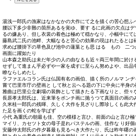
湯浅一郎氏の漁家はなかなかの大作にて之を描くの苦心想ふ
腰以下多少非難の箇所あるを覚ゆ、要す るに此画の欠点はデ
るの嫌あり、但し衣裳の着色は極めて穏かなり、小幅中にて
藤島武二氏の池畔、大幅なると苦心の効果の現はれたるとは
求めば腰掛下の草色及び池中の蓮葉とも思 はるゝものゝ二つ
画面に躍如たり
山本森之助氏は未だ年少の人の由なるも近々両三年間に於け
せずして進まん乎必ずや一家を成すに至らん努めよや、出品
瞭ならしめたし
ラファエルコラン氏は仏国有名の画伯、描く所のノルマ ン
嘗て巴里市庁の壁画と して秋と云へる題の下に中央に半身の
雅曲は巴里公立劇場の装飾として描きたる下画なりと、些々
長原孝太郎氏は、近来筆をポンチ画に抛うつて真面目の画の
久米桂一郎氏の残暉、久しく大作を見ざりし際珍しくも此大
た足を画くの蛇を学ばず
小代 為重氏の朝最も佳、空の模様と言ひ、前面の山と言ひ極
マイリ、カセツト女の母子是れパステルの画、佳作な り好個
安藤仲太郎氏の作夕暮最も見るべき大作たり、氏は昨年曙の