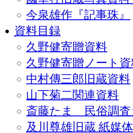
今泉雄作『記事珠』
資料目録
久野健寄贈資料
久野健寄贈ノート資
中村傳三郎旧蔵資料
山下菊二関連資料
斎藤たま 民俗調査
及川尊雄旧蔵 紙媒