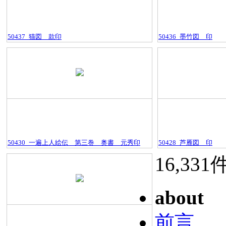
50437_猫図＿款印
50436_墨竹図＿印
50430_一遍上人絵伝＿第三巻＿奥書＿元秀印
50428_芦雁図＿印
16,331
about
前言