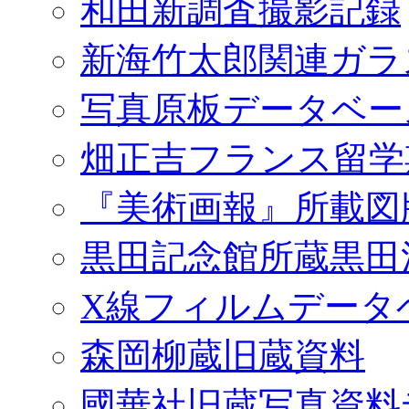
和田新調査撮影記録
新海竹太郎関連ガラ
写真原板データベー
畑正吉フランス留学
『美術画報』所載図
黒田記念館所蔵黒田
X線フィルムデータ
森岡柳蔵旧蔵資料
國華社旧蔵写真資料