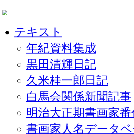
テキスト
年紀資料集成
黒田清輝日記
久米桂一郎日記
白馬会関係新聞記事
明治大正期書画家番
書画家人名データベ