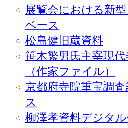
展覧会における新型
ベース
松島健旧蔵資料
笹木繁男氏主宰現代
（作家ファイル）
京都府寺院重宝調査
ス
柳澤孝資料デジタル