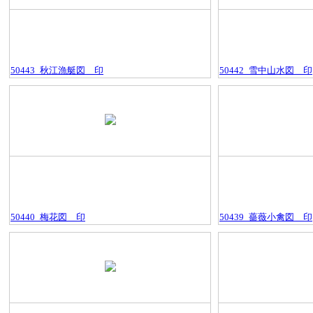
50443_秋江漁艇図＿印
50442_雪中山水図＿印
50440_梅花図＿印
50439_薔薇小禽図＿印