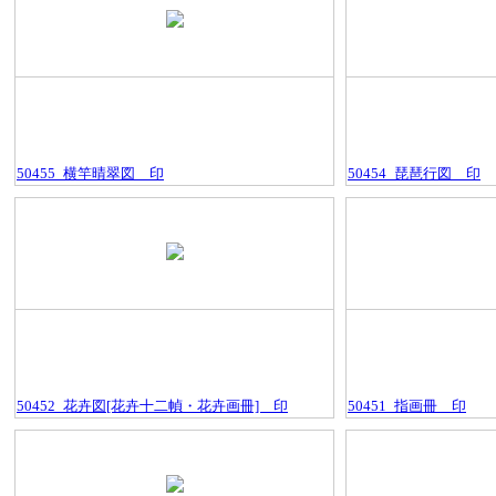
50455_横竿晴翠図＿印
50454_琵琶行図＿印
50452_花卉図[花卉十二幀・花卉画冊]＿印
50451_指画冊＿印