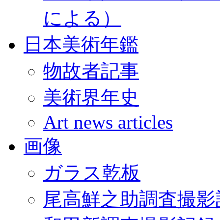
による）
日本美術年鑑
物故者記事
美術界年史
Art news articles
画像
ガラス乾板
尾高鮮之助調査撮影