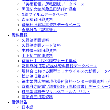
『美術画報』所載図版データベース
黒田記念館所蔵黒田清輝作品集
X線フィルムデータベース
森岡柳蔵旧蔵資料
國華社旧蔵写真資料データベース
今泉雄作『記事珠』
資料目録
久野健寄贈資料
久野健寄贈ノート資料
中村傳三郎旧蔵資料
山下菊二関連資料
斎藤たま 民俗調査カード集成
及川尊雄旧蔵 紙媒体資料目録データベース
展覧会における新型コロナウイルスの影響データ
松島健旧蔵資料
笹木繁男氏主宰現代美術資料センター寄贈資料（
京都府寺院重宝調査記録（赤松調書）データベー
柳澤孝資料デジタル化フィルム_リスト
菅沼貞三旧蔵資料
活動報告
日本語