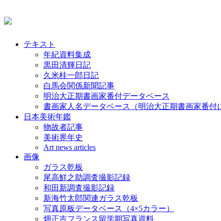
テキスト
年紀資料集成
黒田清輝日記
久米桂一郎日記
白馬会関係新聞記事
明治大正期書画家番付データベース
書画家人名データベース（明治大正期書画家番付
日本美術年鑑
物故者記事
美術界年史
Art news articles
画像
ガラス乾板
尾高鮮之助調査撮影記録
和田新調査撮影記録
新海竹太郎関連ガラス乾板
写真原板データベース（4×5カラー）
畑正吉フランス留学期写真資料