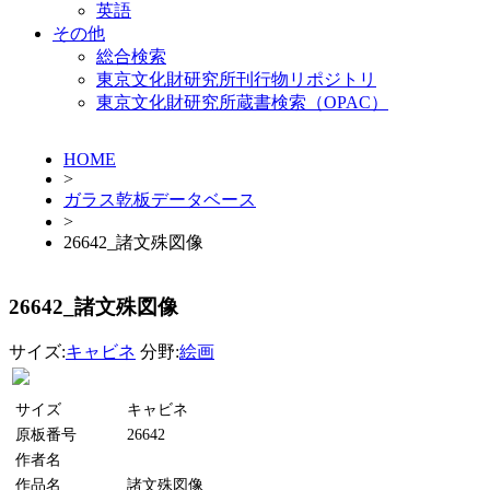
英語
その他
総合検索
東京文化財研究所刊行物リポジトリ
東京文化財研究所蔵書検索（OPAC）
HOME
>
ガラス乾板データベース
>
26642_諸文殊図像
26642_諸文殊図像
サイズ:
キャビネ
分野:
絵画
サイズ
キャビネ
原板番号
26642
作者名
作品名
諸文殊図像