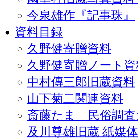
今泉雄作『記事珠』
資料目録
久野健寄贈資料
久野健寄贈ノート資
中村傳三郎旧蔵資料
山下菊二関連資料
斎藤たま 民俗調査
及川尊雄旧蔵 紙媒