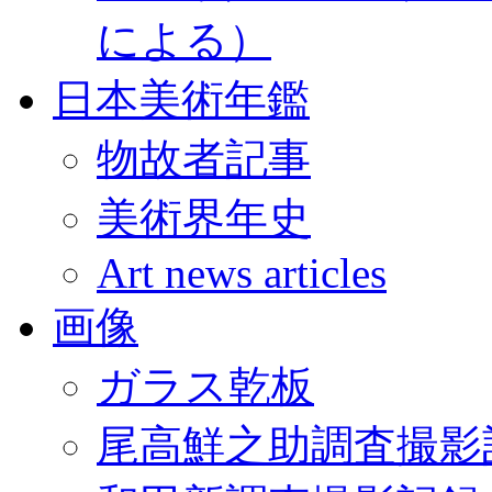
による）
日本美術年鑑
物故者記事
美術界年史
Art news articles
画像
ガラス乾板
尾高鮮之助調査撮影