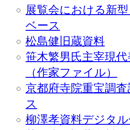
展覧会における新型
ベース
松島健旧蔵資料
笹木繁男氏主宰現代
（作家ファイル）
京都府寺院重宝調査
ス
柳澤孝資料デジタル