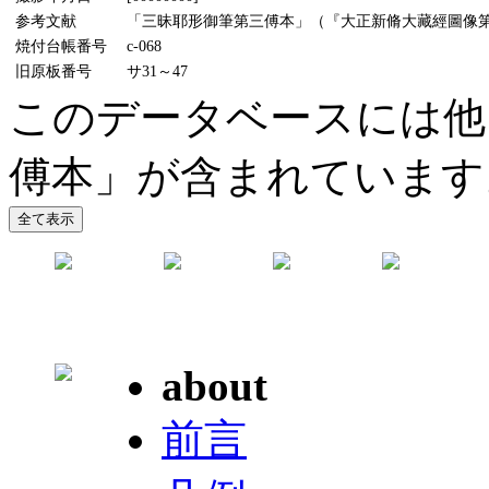
参考文献
「三昧耶形御筆第三傅本」（『大正新脩大藏經圖像第
焼付台帳番号
c-068
旧原板番号
サ31～47
このデータベースには他
傅本」が含まれています
about
前言