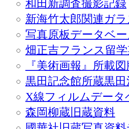
和田新調査撮影記録
新海竹太郎関連ガラ
写真原板データベー
畑正吉フランス留学
『美術画報』所載図
黒田記念館所蔵黒田
X線フィルムデータ
森岡柳蔵旧蔵資料
國華社旧蔵写真資料