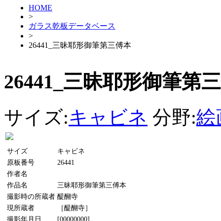
HOME
>
ガラス乾板データベース
>
26441_三昧耶形御筆第三傅本
26441_三昧耶形御筆第
サイズ:
キャビネ
分野:
絵
サイズ
キャビネ
原板番号
26441
作者名
作品名
三昧耶形御筆第三傅本
撮影時の所蔵者
醍醐寺
現所蔵者
［醍醐寺］
撮影年月日
[00000000]