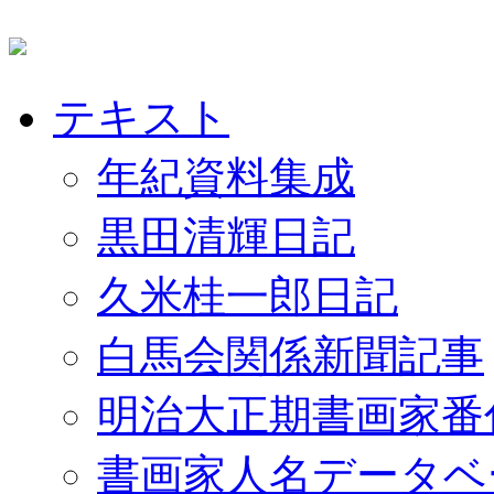
テキスト
年紀資料集成
黒田清輝日記
久米桂一郎日記
白馬会関係新聞記事
明治大正期書画家番
書画家人名データベ