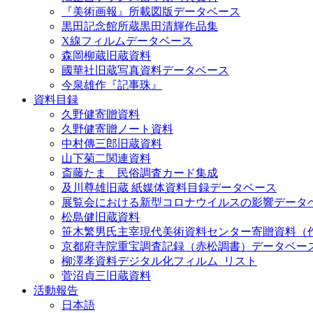
『美術画報』所載図版データベース
黒田記念館所蔵黒田清輝作品集
X線フィルムデータベース
森岡柳蔵旧蔵資料
國華社旧蔵写真資料データベース
今泉雄作『記事珠』
資料目録
久野健寄贈資料
久野健寄贈ノート資料
中村傳三郎旧蔵資料
山下菊二関連資料
斎藤たま 民俗調査カード集成
及川尊雄旧蔵 紙媒体資料目録データベース
展覧会における新型コロナウイルスの影響データ
松島健旧蔵資料
笹木繁男氏主宰現代美術資料センター寄贈資料（
京都府寺院重宝調査記録（赤松調書）データベー
柳澤孝資料デジタル化フィルム_リスト
菅沼貞三旧蔵資料
活動報告
日本語