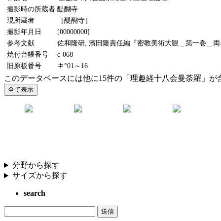
撮影時の所蔵者
醍醐寺
現所蔵者
［醍醐寺］
撮影年月日
[00000000]
参考文献
佐和隆研, 濱田隆責任編『密教美術大観＿第一巻＿両界
焼付台帳番号
c-068
旧原板番号
キ°01～16
このデータベースには他に15件の「理趣経十八会曼荼羅」が
分野から探す
サイズから探す
search