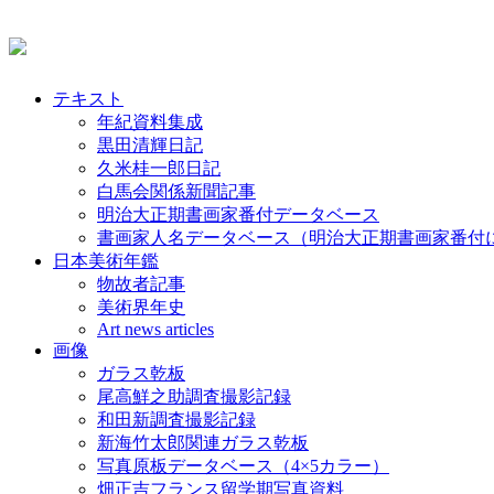
テキスト
年紀資料集成
黒田清輝日記
久米桂一郎日記
白馬会関係新聞記事
明治大正期書画家番付データベース
書画家人名データベース（明治大正期書画家番付
日本美術年鑑
物故者記事
美術界年史
Art news articles
画像
ガラス乾板
尾高鮮之助調査撮影記録
和田新調査撮影記録
新海竹太郎関連ガラス乾板
写真原板データベース（4×5カラー）
畑正吉フランス留学期写真資料