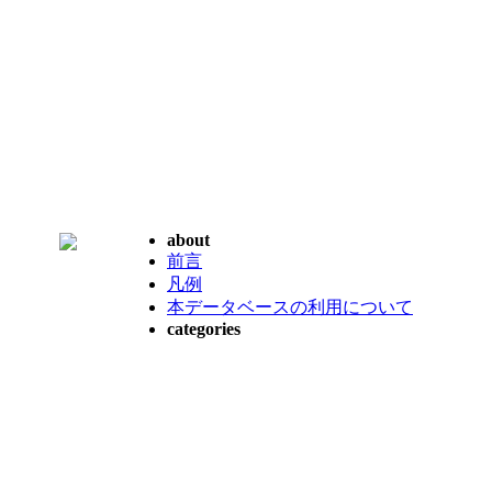
about
前言
凡例
本データベースの利用について
categories