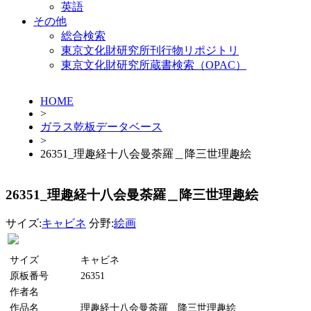
英語
その他
総合検索
東京文化財研究所刊行物リポジトリ
東京文化財研究所蔵書検索（OPAC）
HOME
>
ガラス乾板データベース
>
26351_理趣経十八会曼荼羅＿降三世理趣絵
26351_理趣経十八会曼荼羅＿降三世理趣絵
サイズ:
キャビネ
分野:
絵画
サイズ
キャビネ
原板番号
26351
作者名
作品名
理趣経十八会曼荼羅＿降三世理趣絵