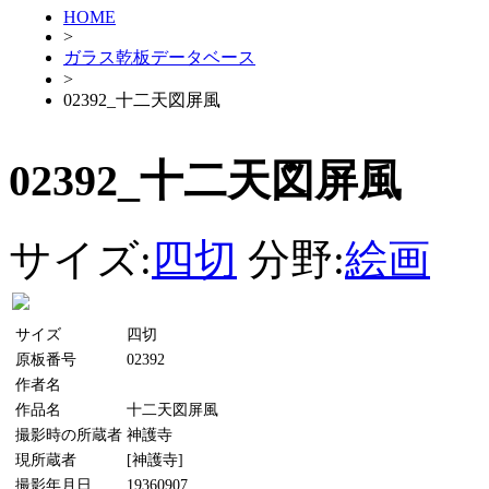
HOME
>
ガラス乾板データベース
>
02392_十二天図屏風
02392_十二天図屏風
サイズ:
四切
分野:
絵画
サイズ
四切
原板番号
02392
作者名
作品名
十二天図屏風
撮影時の所蔵者
神護寺
現所蔵者
[神護寺]
撮影年月日
19360907