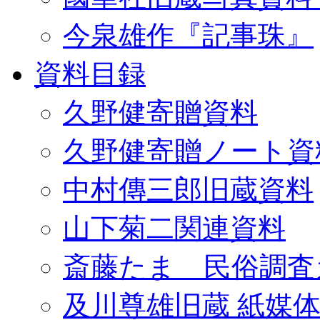
今泉雄作『記事珠』
資料目録
久野健寄贈資料
久野健寄贈ノート資
中村傳三郎旧蔵資料
山下菊二関連資料
斎藤たま 民俗調査
及川尊雄旧蔵 紙媒