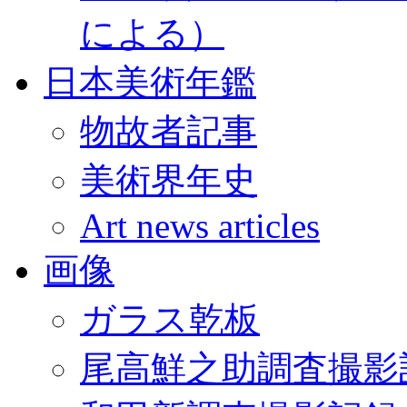
による）
日本美術年鑑
物故者記事
美術界年史
Art news articles
画像
ガラス乾板
尾高鮮之助調査撮影