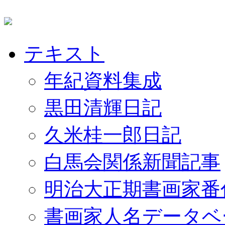
テキスト
年紀資料集成
黒田清輝日記
久米桂一郎日記
白馬会関係新聞記事
明治大正期書画家番
書画家人名データベ