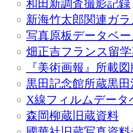
和田新調査撮影記録
新海竹太郎関連ガラ
写真原板データベー
畑正吉フランス留学
『美術画報』所載図
黒田記念館所蔵黒田
X線フィルムデータ
森岡柳蔵旧蔵資料
國華社旧蔵写真資料