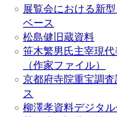
展覧会における新型
ベース
松島健旧蔵資料
笹木繁男氏主宰現代
（作家ファイル）
京都府寺院重宝調査
ス
柳澤孝資料デジタル