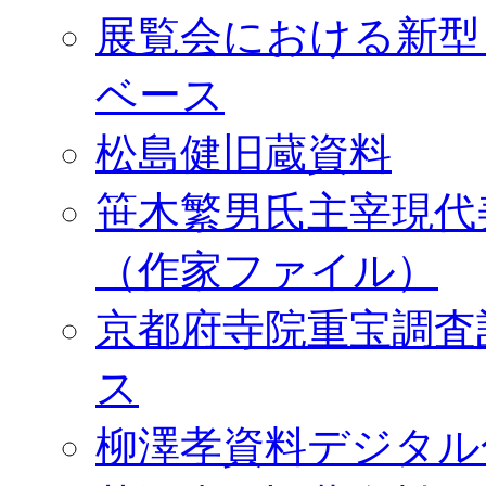
展覧会における新型
ベース
松島健旧蔵資料
笹木繁男氏主宰現代
（作家ファイル）
京都府寺院重宝調査
ス
柳澤孝資料デジタル