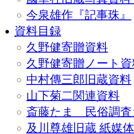
今泉雄作『記事珠』
資料目録
久野健寄贈資料
久野健寄贈ノート資
中村傳三郎旧蔵資料
山下菊二関連資料
斎藤たま 民俗調査
及川尊雄旧蔵 紙媒