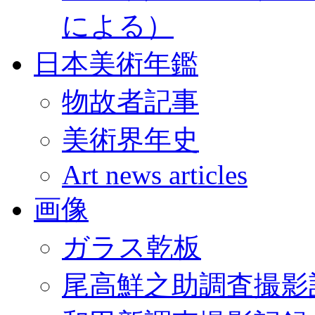
による）
日本美術年鑑
物故者記事
美術界年史
Art news articles
画像
ガラス乾板
尾高鮮之助調査撮影