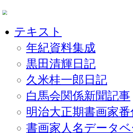
テキスト
年紀資料集成
黒田清輝日記
久米桂一郎日記
白馬会関係新聞記事
明治大正期書画家番
書画家人名データベ