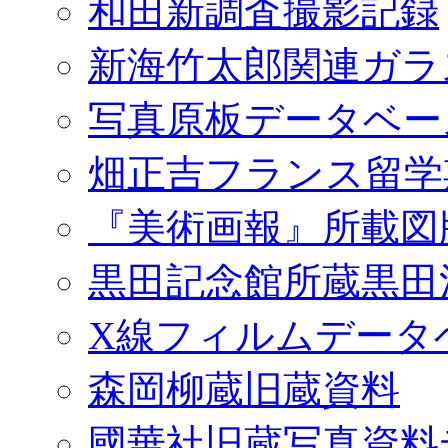
和田新調査撮影記録
新海竹太郎関連ガラ
写真原板データベー
畑正吉フランス留学
『美術画報』所載図
黒田記念館所蔵黒田
X線フィルムデータ
森岡柳蔵旧蔵資料
國華社旧蔵写真資料