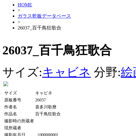
HOME
>
ガラス乾板データベース
>
26037_百千鳥狂歌合
26037_百千鳥狂歌合
サイズ:
キャビネ
分野:
絵
サイズ
キャビネ
原板番号
26037
作者名
喜多川歌麿
作品名
百千鳥狂歌合
撮影時の所蔵者
現所蔵者
撮影年月日
［00000000]