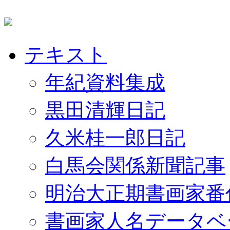
テキスト
年紀資料集成
黒田清輝日記
久米桂一郎日記
白馬会関係新聞記事
明治大正期書画家番
書画家人名データベ