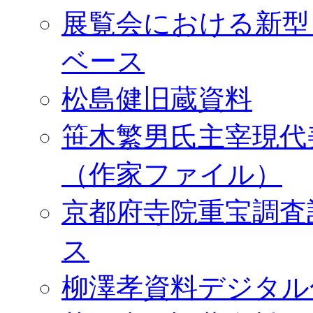
展覧会における新型
ベース
松島健旧蔵資料
笹木繁男氏主宰現代
（作家ファイル）
京都府寺院重宝調査
ス
柳澤孝資料デジタル