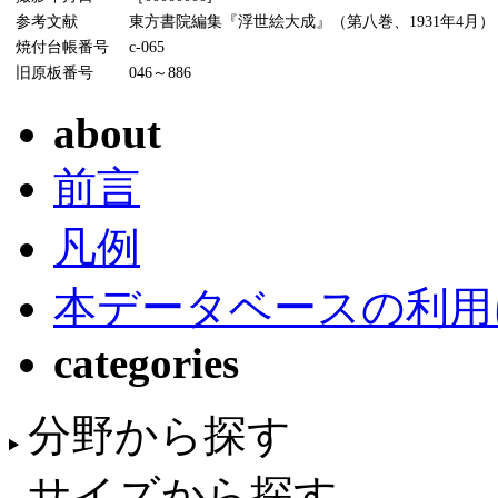
参考文献
東方書院編集『浮世絵大成』（第八巻、1931年4月）
焼付台帳番号
c-065
旧原板番号
046～886
about
前言
凡例
本データベースの利用
categories
分野から探す
サイズから探す