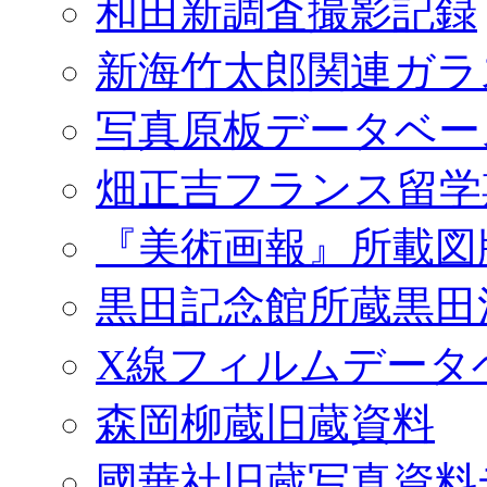
和田新調査撮影記録
新海竹太郎関連ガラ
写真原板データベー
畑正吉フランス留学
『美術画報』所載図
黒田記念館所蔵黒田
X線フィルムデータ
森岡柳蔵旧蔵資料
國華社旧蔵写真資料