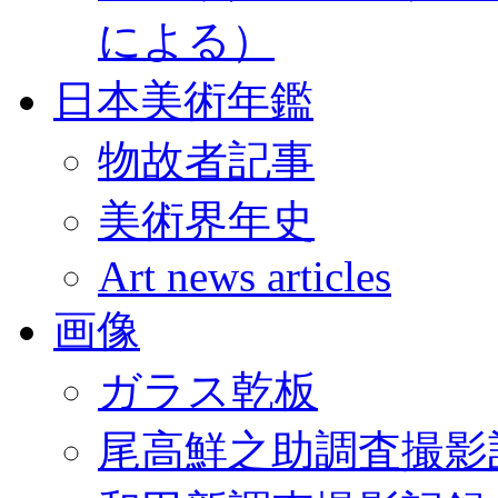
による）
日本美術年鑑
物故者記事
美術界年史
Art news articles
画像
ガラス乾板
尾高鮮之助調査撮影