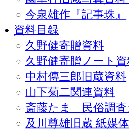
今泉雄作『記事珠』
資料目録
久野健寄贈資料
久野健寄贈ノート資
中村傳三郎旧蔵資料
山下菊二関連資料
斎藤たま 民俗調査
及川尊雄旧蔵 紙媒