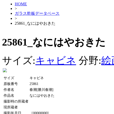
HOME
>
ガラス乾板データベース
>
25861_なにはやおきた
25861_なにはやおきた
サイズ:
キャビネ
分野:
絵
サイズ
キャビネ
原板番号
25861
作者名
春潮[勝川春潮]
作品名
なにはやおきた
撮影時の所蔵者
現所蔵者
撮影年月日
［00000000]