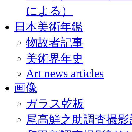
による）
日本美術年鑑
物故者記事
美術界年史
Art news articles
画像
ガラス乾板
尾高鮮之助調査撮影