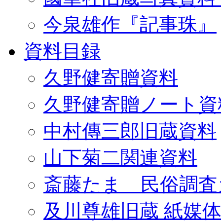
今泉雄作『記事珠』
資料目録
久野健寄贈資料
久野健寄贈ノート資
中村傳三郎旧蔵資料
山下菊二関連資料
斎藤たま 民俗調査
及川尊雄旧蔵 紙媒