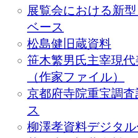
展覧会における新型
ベース
松島健旧蔵資料
笹木繁男氏主宰現代
（作家ファイル）
京都府寺院重宝調査
ス
柳澤孝資料デジタル