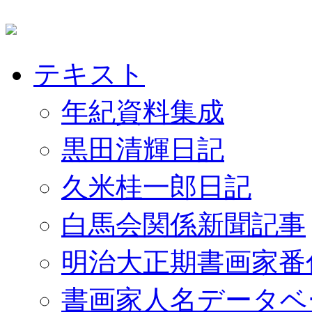
テキスト
年紀資料集成
黒田清輝日記
久米桂一郎日記
白馬会関係新聞記事
明治大正期書画家番
書画家人名データベ