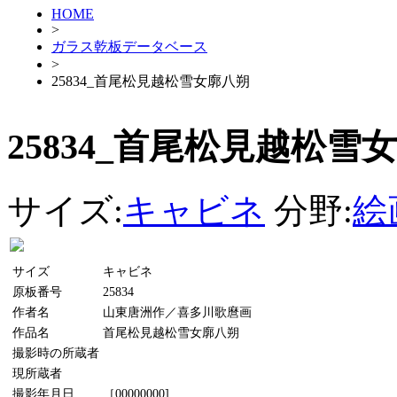
HOME
>
ガラス乾板データベース
>
25834_首尾松見越松雪女廓八朔
25834_首尾松見越松雪
サイズ:
キャビネ
分野:
絵
サイズ
キャビネ
原板番号
25834
作者名
山東唐洲作／喜多川歌麿画
作品名
首尾松見越松雪女廓八朔
撮影時の所蔵者
現所蔵者
撮影年月日
［00000000]