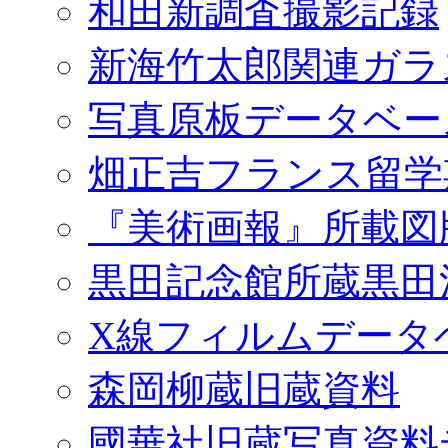
和田新調査撮影記録
新海竹太郎関連ガラ
写真原板データベー
畑正吉フランス留学
『美術画報』所載図
黒田記念館所蔵黒田
X線フィルムデータ
森岡柳蔵旧蔵資料
國華社旧蔵写真資料