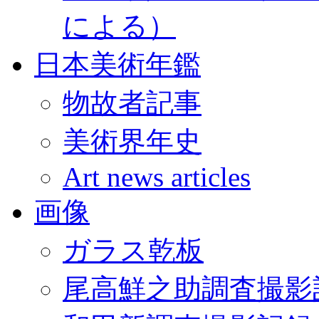
による）
日本美術年鑑
物故者記事
美術界年史
Art news articles
画像
ガラス乾板
尾高鮮之助調査撮影