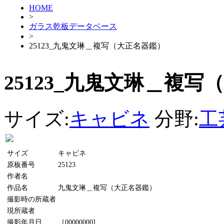
HOME
>
ガラス乾板データベース
>
25123_九鬼文琳＿複写（大正名器鑑）
25123_九鬼文琳＿複
サイズ:
キャビネ
分野:
工
サイズ
キャビネ
原板番号
25123
作者名
作品名
九鬼文琳＿複写（大正名器鑑）
撮影時の所蔵者
現所蔵者
撮影年月日
［00000000]