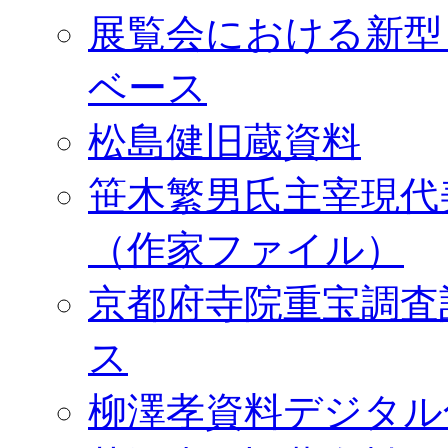
展覧会における新型
ベース
松島健旧蔵資料
笹木繁男氏主宰現代
（作家ファイル）
京都府寺院重宝調査
ス
柳澤孝資料デジタル