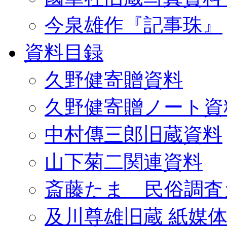
今泉雄作『記事珠』
資料目録
久野健寄贈資料
久野健寄贈ノート資
中村傳三郎旧蔵資料
山下菊二関連資料
斎藤たま 民俗調査
及川尊雄旧蔵 紙媒