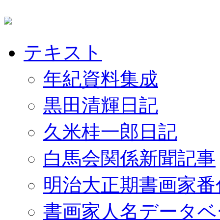
テキスト
年紀資料集成
黒田清輝日記
久米桂一郎日記
白馬会関係新聞記事
明治大正期書画家番
書画家人名データベ