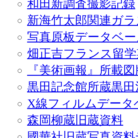
和田新調査撮影記録
新海竹太郎関連ガラ
写真原板データベー
畑正吉フランス留学
『美術画報』所載図
黒田記念館所蔵黒田
X線フィルムデータ
森岡柳蔵旧蔵資料
國華社旧蔵写真資料