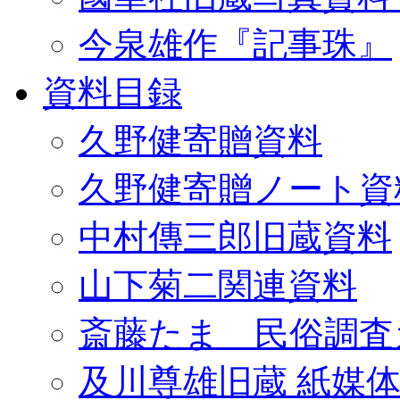
今泉雄作『記事珠』
資料目録
久野健寄贈資料
久野健寄贈ノート資
中村傳三郎旧蔵資料
山下菊二関連資料
斎藤たま 民俗調査
及川尊雄旧蔵 紙媒