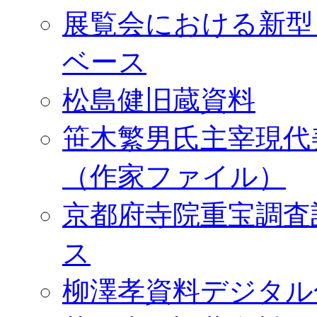
展覧会における新型
ベース
松島健旧蔵資料
笹木繁男氏主宰現代
（作家ファイル）
京都府寺院重宝調査
ス
柳澤孝資料デジタル