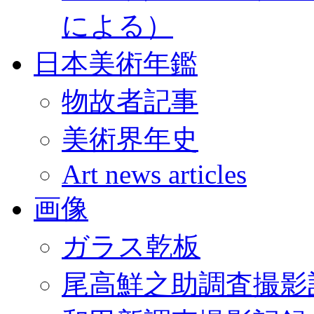
による）
日本美術年鑑
物故者記事
美術界年史
Art news articles
画像
ガラス乾板
尾高鮮之助調査撮影