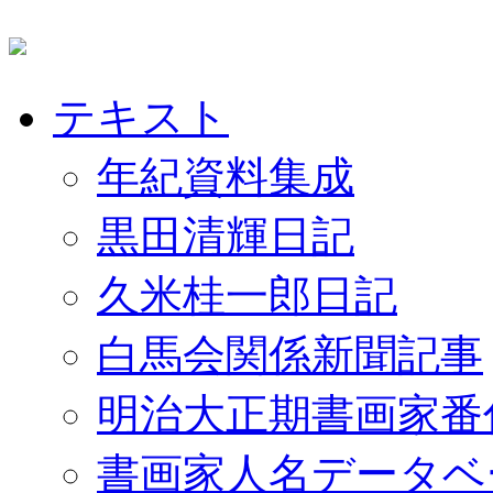
テキスト
年紀資料集成
黒田清輝日記
久米桂一郎日記
白馬会関係新聞記事
明治大正期書画家番
書画家人名データベ