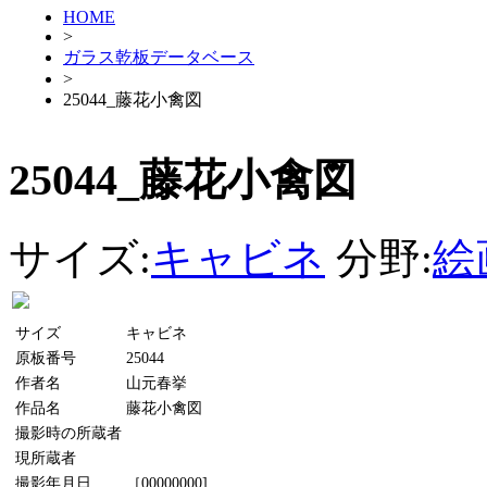
HOME
>
ガラス乾板データベース
>
25044_藤花小禽図
25044_藤花小禽図
サイズ:
キャビネ
分野:
絵
サイズ
キャビネ
原板番号
25044
作者名
山元春挙
作品名
藤花小禽図
撮影時の所蔵者
現所蔵者
撮影年月日
［00000000]