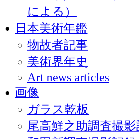
による）
日本美術年鑑
物故者記事
美術界年史
Art news articles
画像
ガラス乾板
尾高鮮之助調査撮影