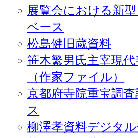
展覧会における新型
ベース
松島健旧蔵資料
笹木繁男氏主宰現代
（作家ファイル）
京都府寺院重宝調査
ス
柳澤孝資料デジタル