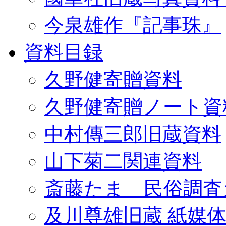
今泉雄作『記事珠』
資料目録
久野健寄贈資料
久野健寄贈ノート資
中村傳三郎旧蔵資料
山下菊二関連資料
斎藤たま 民俗調査
及川尊雄旧蔵 紙媒