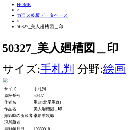
HOME
>
ガラス乾板データベース
>
50327_美人廻槽図＿印
50327_美人廻槽図＿印
サイズ:
手札判
分野:
絵画
サイズ
手札判
原板番号
50327
作者名
重政[北尾重政]
作品名
美人廻槽図＿印
撮影時の所蔵者
桑原羊次郎
現所蔵者
撮影年月日
19330918