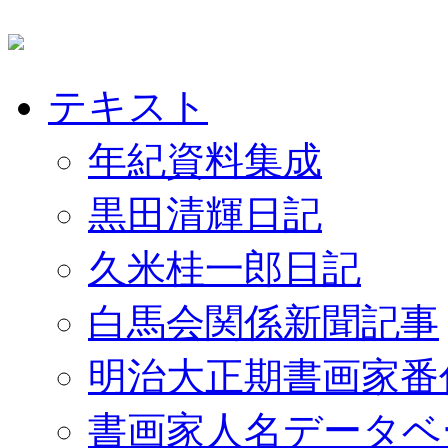
テキスト
年紀資料集成
黒田清輝日記
久米桂一郎日記
白馬会関係新聞記事
明治大正期書画家番
書画家人名データベ