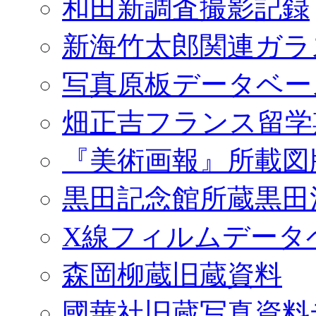
和田新調査撮影記録
新海竹太郎関連ガラ
写真原板データベー
畑正吉フランス留学
『美術画報』所載図
黒田記念館所蔵黒田
X線フィルムデータ
森岡柳蔵旧蔵資料
國華社旧蔵写真資料