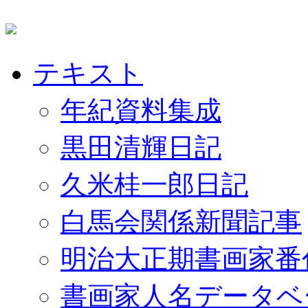
テキスト
年紀資料集成
黒田清輝日記
久米桂一郎日記
白馬会関係新聞記事
明治大正期書画家番
書画家人名データベ