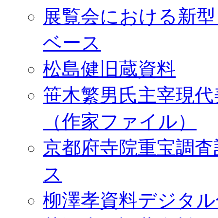
展覧会における新型
ベース
松島健旧蔵資料
笹木繁男氏主宰現代
（作家ファイル）
京都府寺院重宝調査
ス
柳澤孝資料デジタル