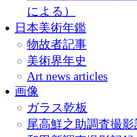
による）
日本美術年鑑
物故者記事
美術界年史
Art news articles
画像
ガラス乾板
尾高鮮之助調査撮影