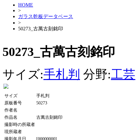
HOME
>
ガラス乾板データベース
>
50273_古萬古刻銘印
50273_古萬古刻銘印
サイズ:
手札判
分野:
工芸
サイズ
手札判
原板番号
50273
作者名
作品名
古萬古刻銘印
撮影時の所蔵者
現所蔵者
撮影年月日
[00000000]