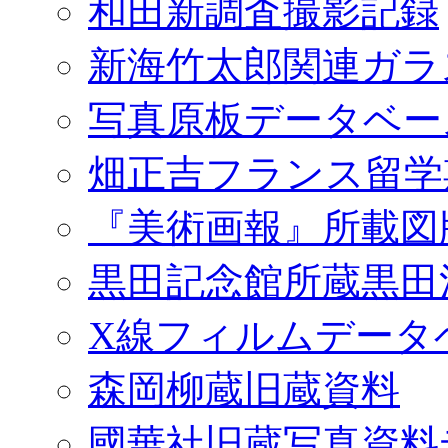
和田新調査撮影記録
新海竹太郎関連ガラ
写真原板データベー
畑正吉フランス留学
『美術画報』所載図
黒田記念館所蔵黒田
X線フィルムデータ
森岡柳蔵旧蔵資料
國華社旧蔵写真資料