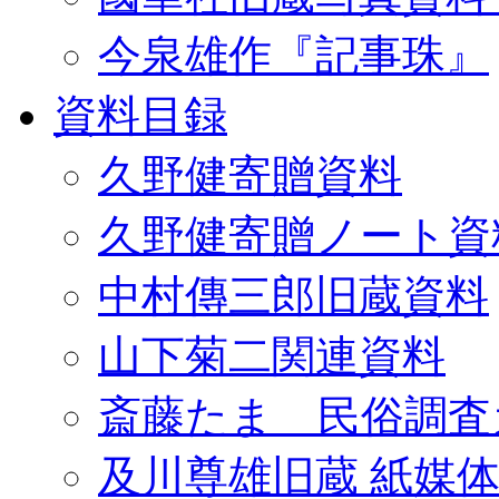
今泉雄作『記事珠』
資料目録
久野健寄贈資料
久野健寄贈ノート資
中村傳三郎旧蔵資料
山下菊二関連資料
斎藤たま 民俗調査
及川尊雄旧蔵 紙媒