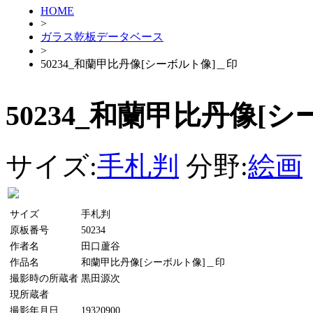
HOME
>
ガラス乾板データベース
>
50234_和蘭甲比丹像[シーボルト像]＿印
50234_和蘭甲比丹像[
サイズ:
手札判
分野:
絵画
サイズ
手札判
原板番号
50234
作者名
田口蘆谷
作品名
和蘭甲比丹像[シーボルト像]＿印
撮影時の所蔵者
黒田源次
現所蔵者
撮影年月日
19320900