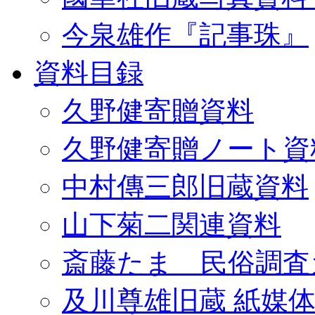
今泉雄作『記事珠』
資料目録
久野健寄贈資料
久野健寄贈ノート資
中村傳三郎旧蔵資料
山下菊二関連資料
斎藤たま 民俗調査
及川尊雄旧蔵 紙媒