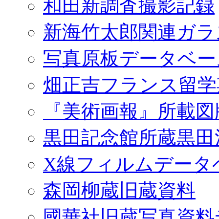
和田新調査撮影記録
新海竹太郎関連ガラ
写真原板データベー
畑正吉フランス留学
『美術画報』所載図
黒田記念館所蔵黒田
X線フィルムデータ
森岡柳蔵旧蔵資料
國華社旧蔵写真資料