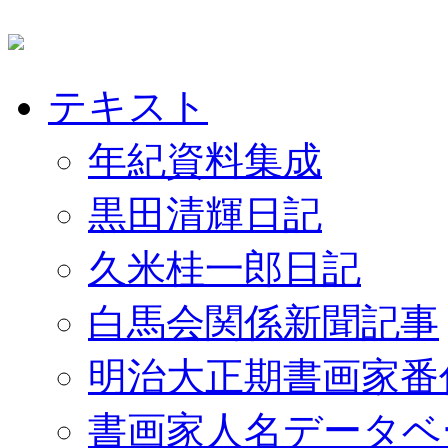
テキスト
年紀資料集成
黒田清輝日記
久米桂一郎日記
白馬会関係新聞記事
明治大正期書画家番
書画家人名データベ