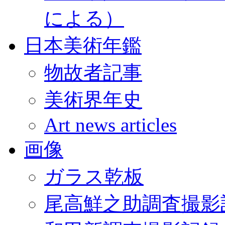
による）
日本美術年鑑
物故者記事
美術界年史
Art news articles
画像
ガラス乾板
尾高鮮之助調査撮影