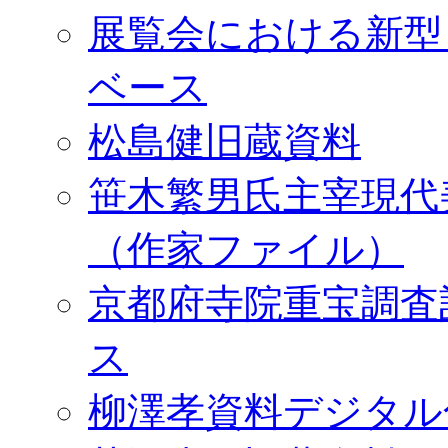
展覧会における新型
ベース
松島健旧蔵資料
笹木繁男氏主宰現代
（作家ファイル）
京都府寺院重宝調査
ス
柳澤孝資料デジタル