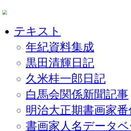
テキスト
年紀資料集成
黒田清輝日記
久米桂一郎日記
白馬会関係新聞記事
明治大正期書画家番
書画家人名データベ