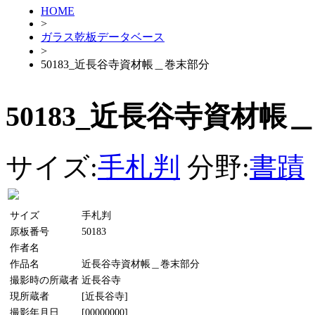
HOME
>
ガラス乾板データベース
>
50183_近長谷寺資材帳＿巻末部分
50183_近長谷寺資材帳
サイズ:
手札判
分野:
書蹟
サイズ
手札判
原板番号
50183
作者名
作品名
近長谷寺資材帳＿巻末部分
撮影時の所蔵者
近長谷寺
現所蔵者
[近長谷寺]
撮影年月日
[00000000]