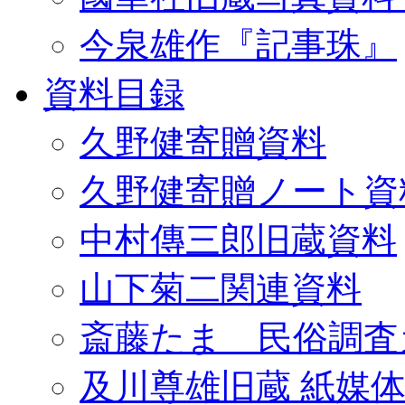
今泉雄作『記事珠』
資料目録
久野健寄贈資料
久野健寄贈ノート資
中村傳三郎旧蔵資料
山下菊二関連資料
斎藤たま 民俗調査
及川尊雄旧蔵 紙媒