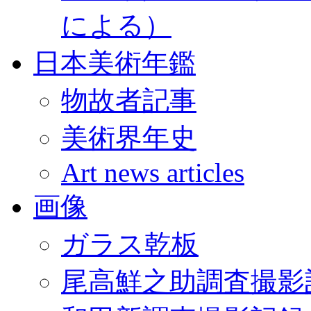
による）
日本美術年鑑
物故者記事
美術界年史
Art news articles
画像
ガラス乾板
尾高鮮之助調査撮影