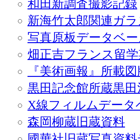
和田新調査撮影記録
新海竹太郎関連ガラ
写真原板データベー
畑正吉フランス留学
『美術画報』所載図
黒田記念館所蔵黒田
X線フィルムデータ
森岡柳蔵旧蔵資料
國華社旧蔵写真資料