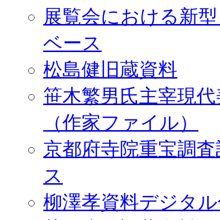
展覧会における新型
ベース
松島健旧蔵資料
笹木繁男氏主宰現代
（作家ファイル）
京都府寺院重宝調査
ス
柳澤孝資料デジタル