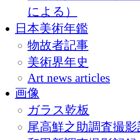
による）
日本美術年鑑
物故者記事
美術界年史
Art news articles
画像
ガラス乾板
尾高鮮之助調査撮影