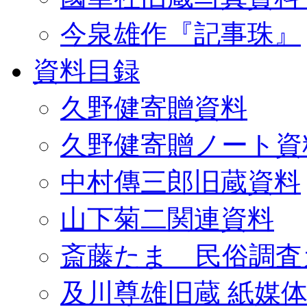
今泉雄作『記事珠』
資料目録
久野健寄贈資料
久野健寄贈ノート資
中村傳三郎旧蔵資料
山下菊二関連資料
斎藤たま 民俗調査
及川尊雄旧蔵 紙媒