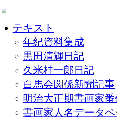
テキスト
年紀資料集成
黒田清輝日記
久米桂一郎日記
白馬会関係新聞記事
明治大正期書画家番
書画家人名データベ