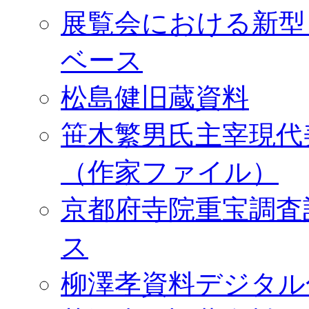
展覧会における新型
ベース
松島健旧蔵資料
笹木繁男氏主宰現代
（作家ファイル）
京都府寺院重宝調査
ス
柳澤孝資料デジタル