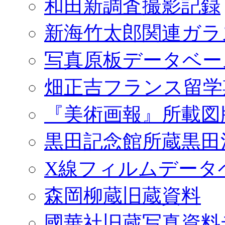
和田新調査撮影記録
新海竹太郎関連ガラ
写真原板データベー
畑正吉フランス留学
『美術画報』所載図
黒田記念館所蔵黒田
X線フィルムデータ
森岡柳蔵旧蔵資料
國華社旧蔵写真資料