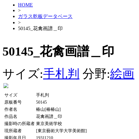
HOME
>
ガラス乾板データベース
>
50145_花禽画譜＿印
50145_花禽画譜＿印
サイズ:
手札判
分野:
絵画
サイズ
手札判
原板番号
50145
作者名
椿山[椿椿山]
作品名
花禽画譜＿印
撮影時の所蔵者
東京美術学校
現所蔵者
[東京藝術大学大学美術館]
撮影年月日
19311210