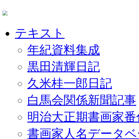
テキスト
年紀資料集成
黒田清輝日記
久米桂一郎日記
白馬会関係新聞記事
明治大正期書画家番
書画家人名データベ