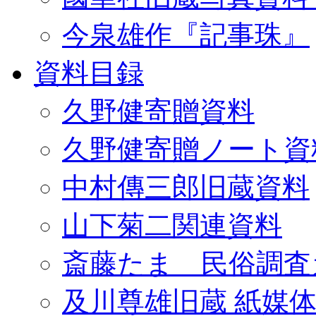
今泉雄作『記事珠』
資料目録
久野健寄贈資料
久野健寄贈ノート資
中村傳三郎旧蔵資料
山下菊二関連資料
斎藤たま 民俗調査
及川尊雄旧蔵 紙媒