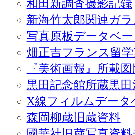
和田新調査撮影記録
新海竹太郎関連ガラ
写真原板データベー
畑正吉フランス留学
『美術画報』所載図
黒田記念館所蔵黒田
X線フィルムデータ
森岡柳蔵旧蔵資料
國華社旧蔵写真資料