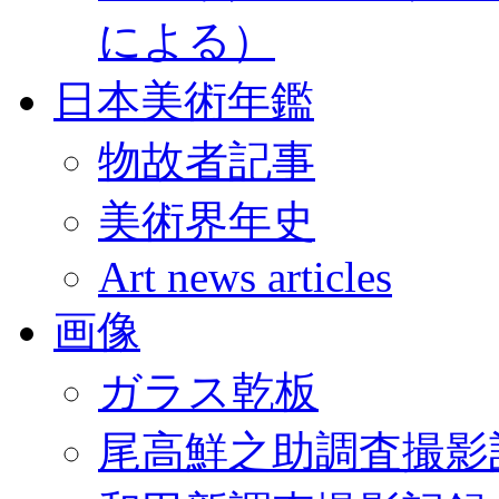
による）
日本美術年鑑
物故者記事
美術界年史
Art news articles
画像
ガラス乾板
尾高鮮之助調査撮影