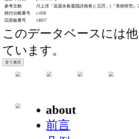
参考文献
川上涇「送源永春還国詩画巻と王諤」(『美術研究』221
焼付台帳番号
c-058
旧原板番号
14057
このデータベースには他
ています。
about
前言