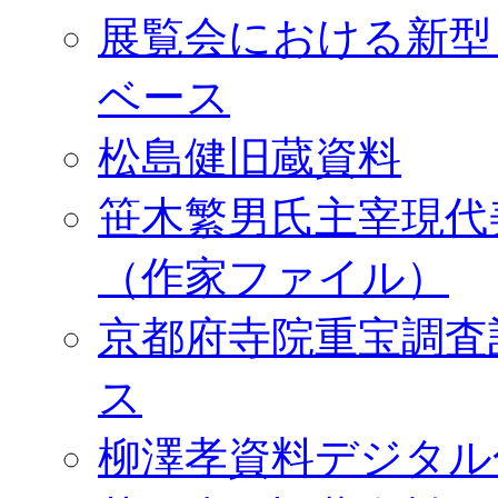
展覧会における新型
ベース
松島健旧蔵資料
笹木繁男氏主宰現代
（作家ファイル）
京都府寺院重宝調査
ス
柳澤孝資料デジタル