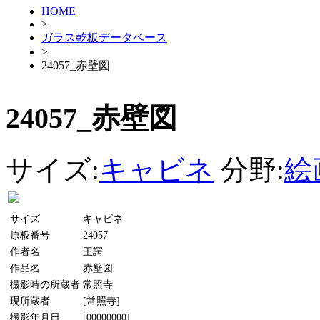
HOME
>
ガラス乾板データベース
>
24057_赤壁図
24057_赤壁図
サイズ:
キャビネ
分野:
絵
サイズ
キャビネ
原板番号
24057
作者名
王諤
作品名
赤壁図
撮影時の所蔵者
常照寺
現所蔵者
[常照寺]
撮影年月日
[00000000]