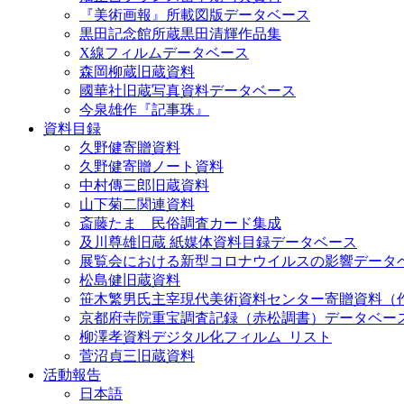
『美術画報』所載図版データベース
黒田記念館所蔵黒田清輝作品集
X線フィルムデータベース
森岡柳蔵旧蔵資料
國華社旧蔵写真資料データベース
今泉雄作『記事珠』
資料目録
久野健寄贈資料
久野健寄贈ノート資料
中村傳三郎旧蔵資料
山下菊二関連資料
斎藤たま 民俗調査カード集成
及川尊雄旧蔵 紙媒体資料目録データベース
展覧会における新型コロナウイルスの影響データ
松島健旧蔵資料
笹木繁男氏主宰現代美術資料センター寄贈資料（
京都府寺院重宝調査記録（赤松調書）データベー
柳澤孝資料デジタル化フィルム_リスト
菅沼貞三旧蔵資料
活動報告
日本語