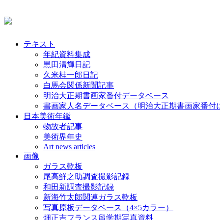
テキスト
年紀資料集成
黒田清輝日記
久米桂一郎日記
白馬会関係新聞記事
明治大正期書画家番付データベース
書画家人名データベース（明治大正期書画家番付
日本美術年鑑
物故者記事
美術界年史
Art news articles
画像
ガラス乾板
尾高鮮之助調査撮影記録
和田新調査撮影記録
新海竹太郎関連ガラス乾板
写真原板データベース（4×5カラー）
畑正吉フランス留学期写真資料