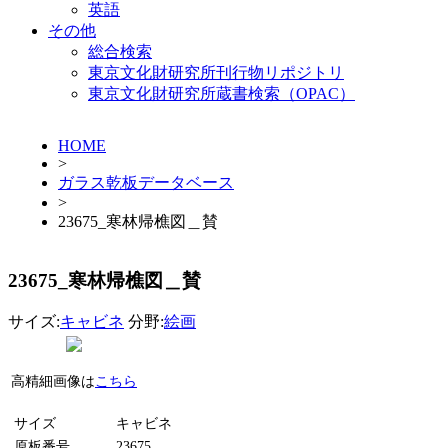
英語
その他
総合検索
東京文化財研究所刊行物リポジトリ
東京文化財研究所蔵書検索（OPAC）
HOME
>
ガラス乾板データベース
>
23675_寒林帰樵図＿賛
23675_寒林帰樵図＿賛
サイズ:
キャビネ
分野:
絵画
高精細画像は
こちら
サイズ
キャビネ
原板番号
23675