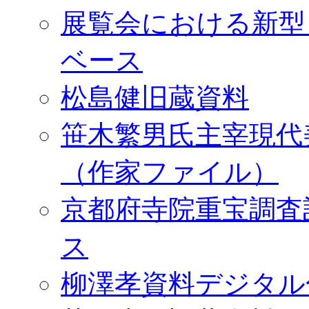
展覧会における新型
ベース
松島健旧蔵資料
笹木繁男氏主宰現代
（作家ファイル）
京都府寺院重宝調査
ス
柳澤孝資料デジタル