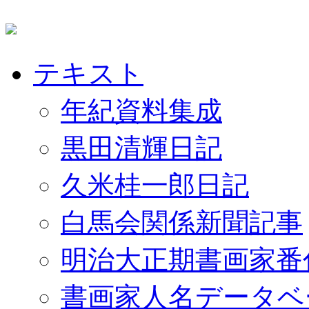
テキスト
年紀資料集成
黒田清輝日記
久米桂一郎日記
白馬会関係新聞記事
明治大正期書画家番
書画家人名データベ