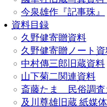
今泉雄作『記事珠』
資料目録
久野健寄贈資料
久野健寄贈ノート資
中村傳三郎旧蔵資料
山下菊二関連資料
斎藤たま 民俗調査
及川尊雄旧蔵 紙媒