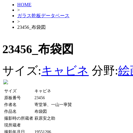
HOME
>
ガラス乾板データベース
>
23456_布袋図
23456_布袋図
サイズ:
キャビネ
分野:
絵
サイズ
キャビネ
原板番号
23456
作者名
寄堂筆、一山一寧賛
作品名
布袋図
撮影時の所蔵者
萩原安之助
現所蔵者
撮影年月日
19551206