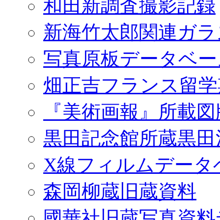
和田新調査撮影記録
新海竹太郎関連ガラ
写真原板データベー
畑正吉フランス留学
『美術画報』所載図
黒田記念館所蔵黒田
X線フィルムデータ
森岡柳蔵旧蔵資料
國華社旧蔵写真資料