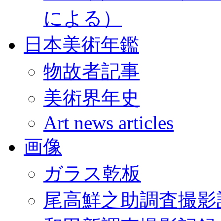
による）
日本美術年鑑
物故者記事
美術界年史
Art news articles
画像
ガラス乾板
尾高鮮之助調査撮影