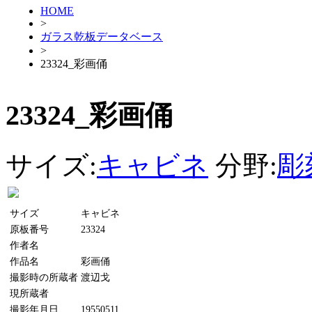
HOME
>
ガラス乾板データベース
>
23324_彩画俑
23324_彩画俑
サイズ:
キャビネ
分野:
彫
サイズ
キャビネ
原板番号
23324
作者名
作品名
彩画俑
撮影時の所蔵者
渡辺戈
現所蔵者
撮影年月日
19550511