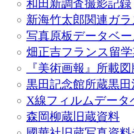
和田新調査撮影記録
新海竹太郎関連ガラ
写真原板データベー
畑正吉フランス留学
『美術画報』所載図
黒田記念館所蔵黒田
X線フィルムデータ
森岡柳蔵旧蔵資料
國華社旧蔵写真資料