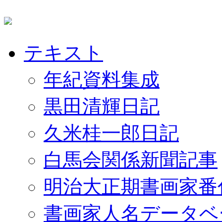
テキスト
年紀資料集成
黒田清輝日記
久米桂一郎日記
白馬会関係新聞記事
明治大正期書画家番
書画家人名データベ