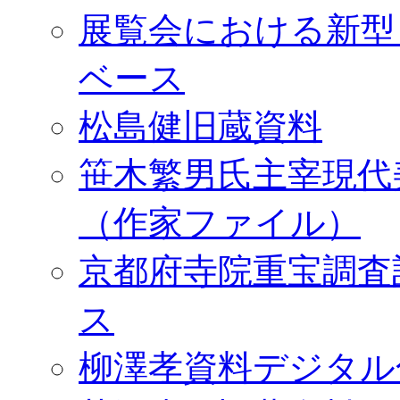
展覧会における新型
ベース
松島健旧蔵資料
笹木繁男氏主宰現代
（作家ファイル）
京都府寺院重宝調査
ス
柳澤孝資料デジタル