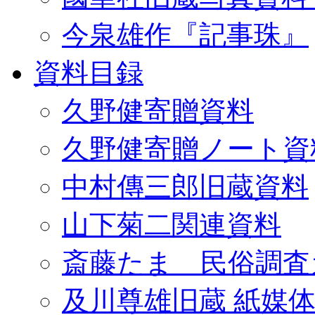
今泉雄作『記事珠』
資料目録
久野健寄贈資料
久野健寄贈ノート資
中村傳三郎旧蔵資料
山下菊二関連資料
斎藤たま 民俗調査
及川尊雄旧蔵 紙媒