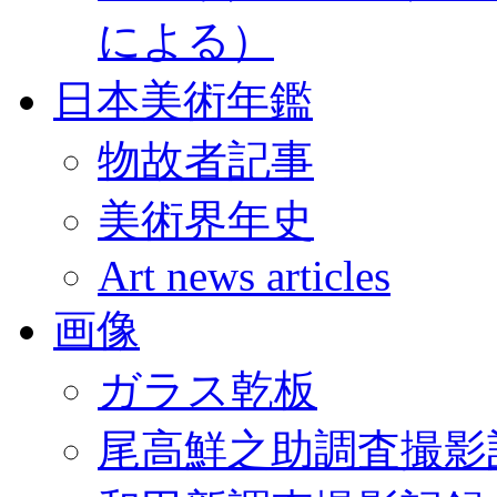
による）
日本美術年鑑
物故者記事
美術界年史
Art news articles
画像
ガラス乾板
尾高鮮之助調査撮影